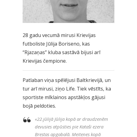
28 gadu vecumā mirusi Krievijas
futboliste Jūlija Boriseno, kas
“Rjazaņas” kluba sastāvā bijusi arī
Krievijas čempione.
Patlaban viņa spēlējusi Baltkrievijā, un
tur arī mirusi, ziņo Life. Tiek vēstīts, ka
sportiste mīklainos apstākļos gājusi
bojā peldoties.
«
22.jūlijā Jūlija kopā ar draudzenēm
devusies atpūsties pie Kataši ezera
Brestas apgabalā. Meitenes kopā