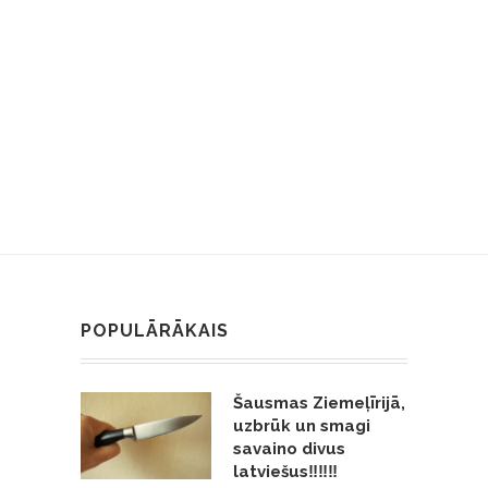
POPULĀRĀKAIS
Šausmas Ziemeļīrijā,
uzbrūk un smagi
savaino divus
latviešus‼️‼️‼️