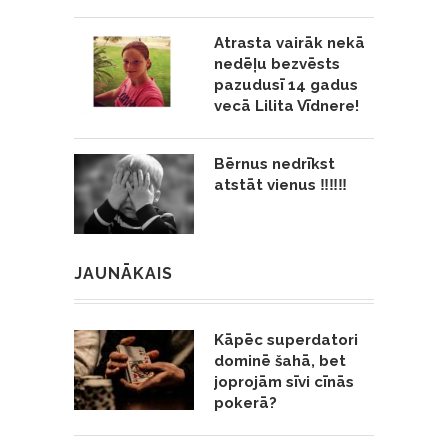
Atrasta vairāk nekā
nedēļu bezvēsts
pazudusī 14 gadus
vecā Lilita Vīdnere!
Bērnus nedrīkst
atstāt vienus ‼️‼️‼️
JAUNĀKAIS
Kāpēc superdatori
dominē šahā, bet
joprojām sīvi cīnās
pokerā?