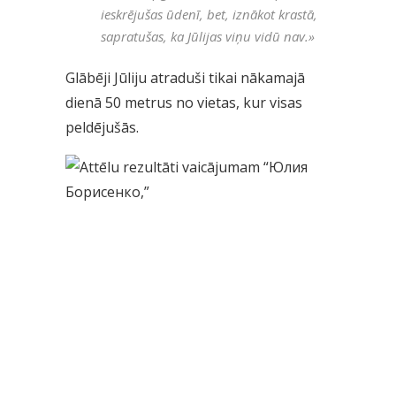
ieskrējušas ūdenī, bet, iznākot krastā,
sapratušas, ka Jūlijas viņu vidū nav.
»
Glābēji Jūliju atraduši tikai nākamajā
dienā 50 metrus no vietas, kur visas
peldējušās.