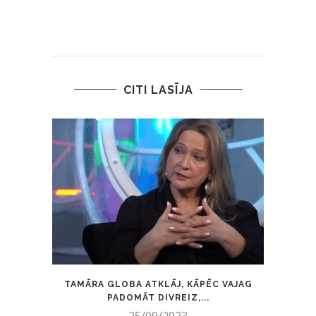
CITI LASĪJA
TAMĀRA GLOBA ATKLĀJ, KĀPĒC VAJAG
MA
PADOMĀT DIVREIZ,...
25/09/2023