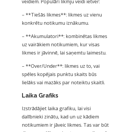
veidiem. Populāri likmju veidi ietver:
– **Tiešās likmes**: likmes uz vienu
konkrētu notikumu iznākumu.
– **Akumulatori**: kombinētas likmes
uz vairākiem notikumiem, kur visas
likmes ir jāvinnē, lai saņemtu laimestu.
– **Over/Under**: likmes uz to, vai
spēles kopējais punktu skaits būs
lielāks vai mazāks par noteiktu skaitli.
Laika Grafiks
Izstrādājiet laika grafiku, lai visi
dalībnieki zinātu, kad un uz kādiem
notikumiem ir jāveic likmes. Tas var būt