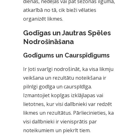
dienas, nedēļas vai pat sezonas ilgumā,
atkarībā no tā, cik bieži vēlaties
organizēt likmes.
Godīgas un Jautras Spēles
Nodrošināšana
Godīgums un Caurspīdīgums
Ir ļoti svarīgi nodrošināt, ka visa likmju
veikšana un rezultātu noteikšana ir
pilnīgi godīga un caurspīdīga.
Izmantojiet kopīgas izklājlapas vai
lietotnes, kur visi dalībnieki var redzēt
likmes un rezultātus. Pārliecinieties, ka
visi dalībnieki ir vienisprātis par
noteikumiem un piekrīt tiem.