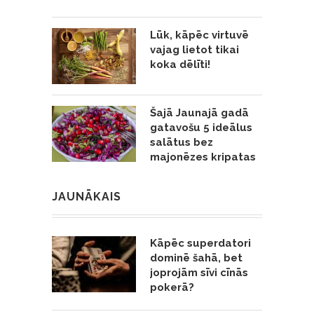
Lūk, kāpēc virtuvē
vajag lietot tikai
koka dēlīti!
Šajā Jaunajā gadā
gatavošu 5 ideālus
salātus bez
majonēzes kripatas
JAUNĀKAIS
Kāpēc superdatori
dominē šahā, bet
joprojām sīvi cīnās
pokerā?