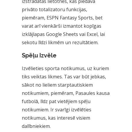
izstrādātas lietotnes, kas piedāvā
privāto totalizatoru funkcijas,
piemēram, ESPN Fantasy Sports, bet
varat arī vienkārši izmantot kopīgas
izklājlapas Google Sheets vai Excel, lai
sekotu līdzi likmēm un rezultātiem.
Spēļu Izvēle
Izvēlieties sporta notikumus, uz kuriem
tiks veiktas likmes. Tas var būt jebkas,
sākot no lieliem starptautiskiem
notikumiem, piemēram, Pasaules kausa
futbolā, līdz pat vietējiem spēļu
notikumiem. Ir svarīgi izvēlēties
notikumus, kas interesē visiem
dalībniekiem.