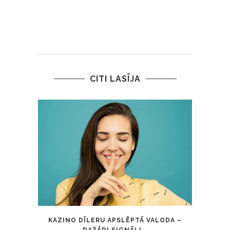
CITI LASĪJA
KAZINO DĪLERU APSLĒPTĀ VALODA –
KĀ A