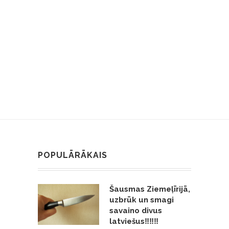
POPULĀRĀKAIS
Šausmas Ziemeļīrijā,
uzbrūk un smagi
savaino divus
latviešus‼️‼️‼️