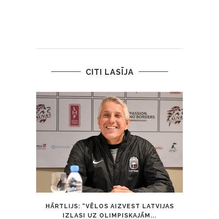
CITI LASĪJA
HĀRTLIJS: “VĒLOS AIZVEST LATVIJAS
7 L
IZLASI UZ OLIMPISKAJĀM...