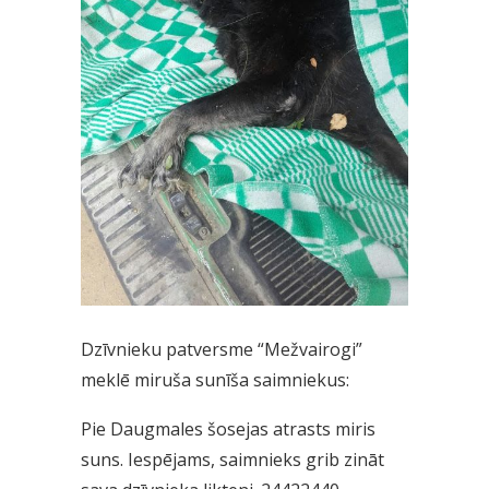
Dzīvnieku patversme “Mežvairogi”
meklē miruša sunīša saimniekus:
Pie Daugmales šosejas atrasts miris
suns. Iespējams, saimnieks grib zināt