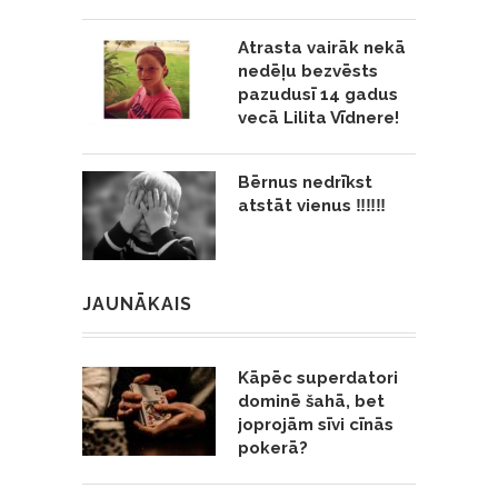
Atrasta vairāk nekā
nedēļu bezvēsts
pazudusī 14 gadus
vecā Lilita Vīdnere!
Bērnus nedrīkst
atstāt vienus ‼️‼️‼️
JAUNĀKAIS
Kāpēc superdatori
dominē šahā, bet
joprojām sīvi cīnās
pokerā?