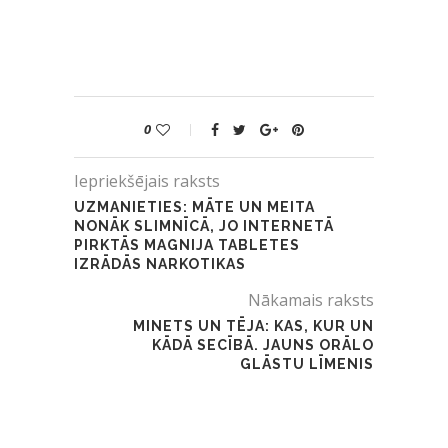
0
Iepriekšējais raksts
UZMANIETIES: MĀTE UN MEITA
NONĀK SLIMNĪCĀ, JO INTERNET­Ā
PIRKTĀS MAGNIJA TABLETES
IZRĀDĀS NARKOTIKAS
Nākamais raksts
MINETS UN TĒJA: KAS, KUR UN
KĀDĀ SECĪBĀ. JAUNS ORĀLO
GLĀSTU LĪMENIS