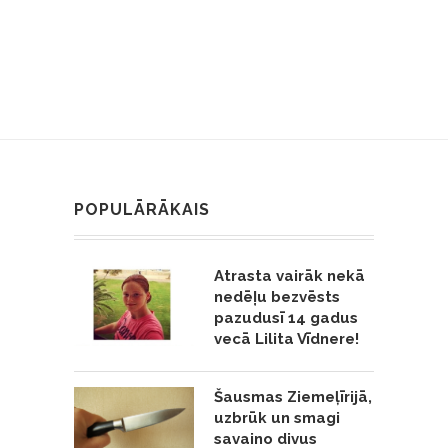
POPULĀRĀKAIS
Atrasta vairāk nekā
nedēļu bezvēsts
pazudusī 14 gadus
vecā Lilita Vīdnere!
Šausmas Ziemeļīrijā,
uzbrūk un smagi
savaino divus