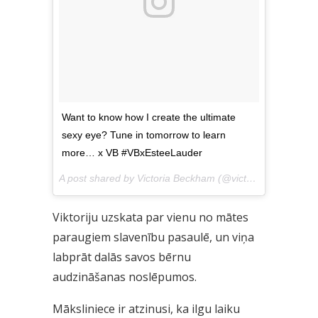
Want to know how I create the ultimate
sexy eye? Tune in tomorrow to learn
more… x VB #VBxEsteeLauder
A post shared by Victoria Beckham (@victoriabeckham) on
Viktoriju uzskata par vienu no mātes
paraugiem slavenību pasaulē, un viņa
labprāt dalās savos bērnu
audzināšanas noslēpumos.
Māksliniece ir atzinusi, ka ilgu laiku