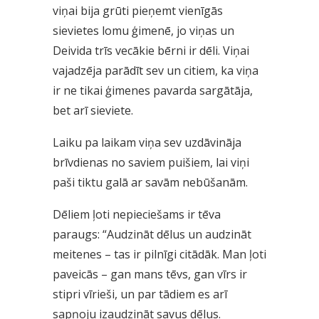
viņai bija grūti pieņemt vienīgās
sievietes lomu ģimenē, jo viņas un
Deivida trīs vecākie bērni ir dēli. Viņai
vajadzēja parādīt sev un citiem, ka viņa
ir ne tikai ģimenes pavarda sargātāja,
bet arī sieviete.
Laiku pa laikam viņa sev uzdāvināja
brīvdienas no saviem puišiem, lai viņi
paši tiktu galā ar savām nebūšanām.
Dēliem ļoti nepieciešams ir tēva
paraugs: “Audzināt dēlus un audzināt
meitenes – tas ir pilnīgi citādāk. Man ļoti
paveicās – gan mans tēvs, gan vīrs ir
stipri vīrieši, un par tādiem es arī
sapņoju izaudzināt savus dēlus.