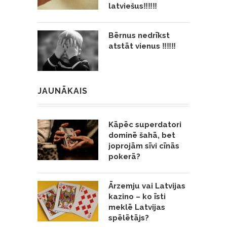
latviešus‼️‼️‼️
Bērnus nedrīkst
atstāt vienus ‼️‼️‼️
JAUNĀKAIS
Kāpēc superdatori
dominē šahā, bet
joprojām sīvi cīnās
pokerā?
Ārzemju vai Latvijas
kazino – ko īsti
meklē Latvijas
spēlētājs?