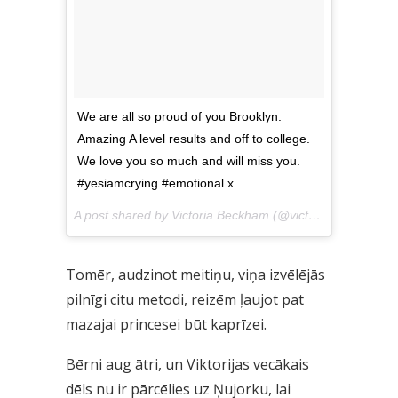
We are all so proud of you Brooklyn.
Amazing A level results and off to college.
We love you so much and will miss you.
#yesiamcrying #emotional x
A post shared by Victoria Beckham (@victoriabeckham) on
Tomēr, audzinot meitiņu, viņa izvēlējās
pilnīgi citu metodi, reizēm ļaujot pat
mazajai princesei būt kaprīzei.
Bērni aug ātri, un Viktorijas vecākais
dēls nu ir pārcēlies uz Ņujorku, lai