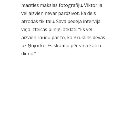
mācīties mākslas fotogrāfiju. Viktorija
vēl aizvien nevar pārdzīvot, ka dēls
atrodas tik tālu. Savā pēdējā intervijā
viņa izteicās pilnīgi atklāti: “Es vēl
aizvien raudu par to, ka Bruklins devās
uz Ņujorku. Es skumju pēc viņa katru
dienu.”