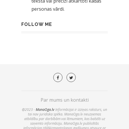
teksta vai precīzi atkārtoti kādas
personas vārdi.
FOLLOW ME
Par mums un kontakti
@2023 -
ManaOga.lv
Informācijai ir izziņas raksturs, un
tai nav juridiska spēka. ManaOga.lv neuzņemas
atbildību par darbībām vai lēmumiem, kas balstīti uz
saņemto informāciju. ManaOga.lv publicētās
informācijas tālākizmantošanas gadījumos atsauce ar