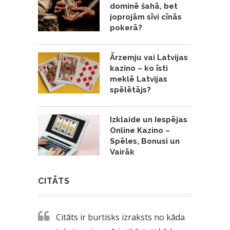
dominē šahā, bet
joprojām sīvi cīnās
pokerā?
Ārzemju vai Latvijas
kazino – ko īsti
meklē Latvijas
spēlētājs?
Izklaide un Iespējas
Online Kazino –
Spēles, Bonusi un
Vairāk
CITĀTS
Citāts ir burtisks izraksts no kāda