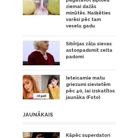
pagatavot ķiploku
ziemai dažās
minūtēs. Našķēties
varēsi pēc tam
veselu gadu
Sibīrijas zāļu sievas
astoņpadsmit zelta
padomi
Ieteicamie matu
griezumi sievietēm
pēc 40, lai izskatītos
jaunāka (Foto)
JAUNĀKAIS
Kāpēc superdatori