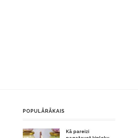
POPULĀRĀKAIS
Kā pareizi