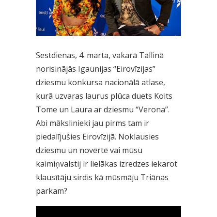
Sestdienas, 4. marta, vakarā Tallinā
norisinājās Igaunijas “Eirovīzijas”
dziesmu konkursa nacionālā atlase,
kurā uzvaras laurus plūca duets Koits
Tome un Laura ar dziesmu “Verona”.
Abi mākslinieki jau pirms tam ir
piedalījušies Eirovīzijā. Noklausies
dziesmu un novērtē vai mūsu
kaimiņvalstij ir lielākas izredzes iekarot
klausītāju sirdis kā mūsmāju Triānas
parkam?