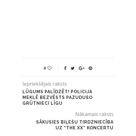
0
Iepriekšējais raksts
LŪGUMS PALĪDZĒT! POLICIJA
MEKLĒ BEZVĒSTS PAZUDUŠO
GRŪTNIECI LĪGU
Nākamais raksts
SĀKUSIES BIĻEŠU TIRDZNIECĪBA
UZ “THE XX” KONCERTU