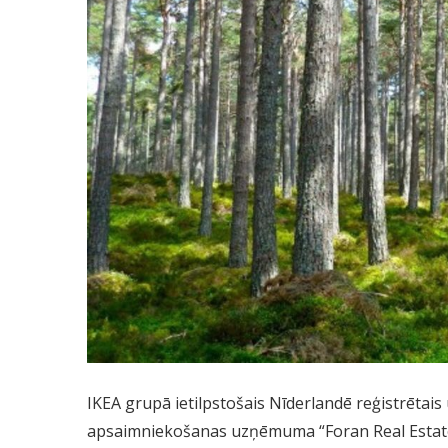
IKEA grupā ietilpstošais Nīderlandē reģistrētai
apsaimniekošanas uzņēmuma “Foran Real Estate” v