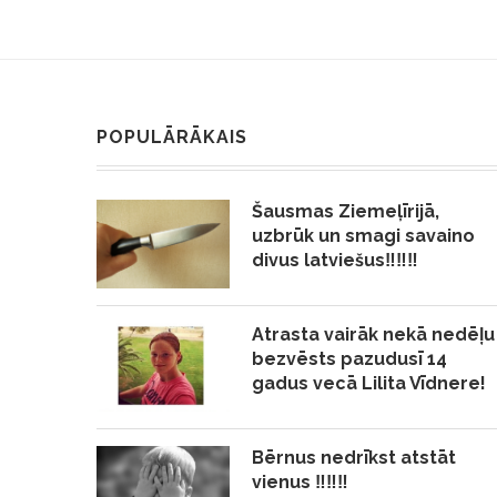
POPULĀRĀKAIS
Šausmas Ziemeļīrijā,
uzbrūk un smagi savaino
divus latviešus‼️‼️‼️
Atrasta vairāk nekā nedēļu
bezvēsts pazudusī 14
gadus vecā Lilita Vīdnere!
Bērnus nedrīkst atstāt
vienus ‼️‼️‼️