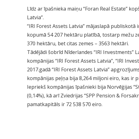
Līdz ar īpašnieka maiņu “Foran Real Estate” kopš 
Latvia”.
“IRI Forest Assets Latvia” mājaslapā publiskotā 
kopumā 54 207 hektāru platībā, tostarp mežu z
370 hektāru, bet citas zemes – 3563 hektāri.
Tādējādi šobrīd Nīderlandes “IRI Investments” L
kompānijas “IRI Forest Assets Latvia”, “IRI Inve
2017.gadā “IRI Forest Assets Latvia” apgrozījum
kompānijas peļņa bija 8,264 miljoni eiro, kas ir
Iepriekš kompānijas īpašnieki bija Norvēģijas “
(0,14%), kā arī Zviedrijas “SPP Pension & Forsa
pamatkapitāls ir 72 538 570 eiro.