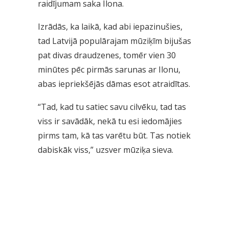
raidījumam saka Ilona.
Izrādās, ka laikā, kad abi iepazinušies,
tad Latvijā populārajam mūziķīm bijušas
pat divas draudzenes, tomēr vien 30
minūtes pēc pirmās sarunas ar Ilonu,
abas iepriekšējās dāmas esot atraidītas.
“Tad, kad tu satiec savu cilvēku, tad tas
viss ir savādāk, nekā tu esi iedomājies
pirms tam, kā tas varētu būt. Tas notiek
dabiskāk viss,” uzsver mūziķa sieva.