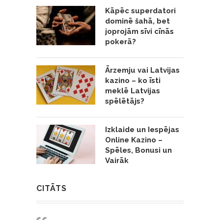
Kāpēc superdatori
dominē šahā, bet
joprojām sīvi cīnās
pokerā?
Ārzemju vai Latvijas
kazino – ko īsti
meklē Latvijas
spēlētājs?
Izklaide un Iespējas
Online Kazino –
Spēles, Bonusi un
Vairāk
CITĀTS