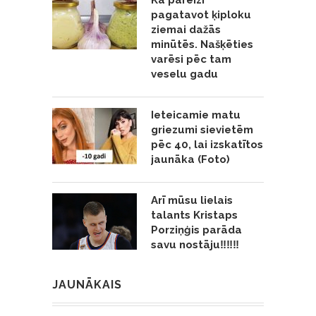
Kā pareizi
pagatavot ķiploku
ziemai dažās
minūtēs. Našķēties
varēsi pēc tam
veselu gadu
Ieteicamie matu
griezumi sievietēm
pēc 40, lai izskatītos
jaunāka (Foto)
Arī mūsu lielais
talants Kristaps
Porziņģis parāda
savu nostāju‼️‼️‼️
JAUNĀKAIS