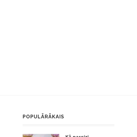
POPULĀRĀKAIS