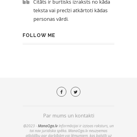
Citāts ir burtisks izraksts no kāda
teksta vai precīzi atkārtoti kādas
personas vārdi.
FOLLOW ME
Par mums un kontakti
@2023 -
ManaOga.lv
Informācijai ir izziņas raksturs, un
tai nav juridiska spēka. ManaOga.lv neuzņemas
atbildību par darbībām vai lēmumiem, kas balstīti uz