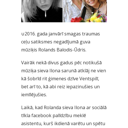
∪2016. gada janvārī smagas traumas
ceļu satiksmes negadījumā guva
mūziķis Rolands Balodis-Ūdris.
Vairāk nekā divus gadus pēc notikušā
mūziķa sieva Ilona sarunā atklāj ne vien
kā šobrīd rit ģimenes dzīve Ventspilī,
bet arī to, kā abi reiz iepazinušies un
iemīlējušies.
Laikā, kad Rolanda sieva Ilona ar sociālā
tīkla facebook palīdzību meklē
asistentu, kurš ikdienā varētu un spētu