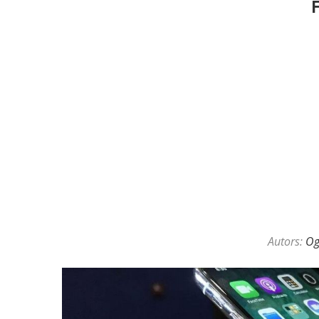
Autors:
O