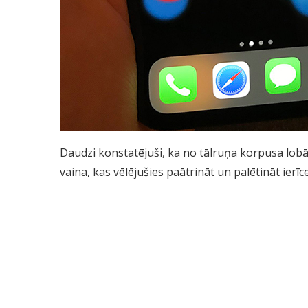
Daudzi konstatējuši, ka no tālruņa korpusa lobās n
vaina, kas vēlējušies paātrināt un palētināt ierī