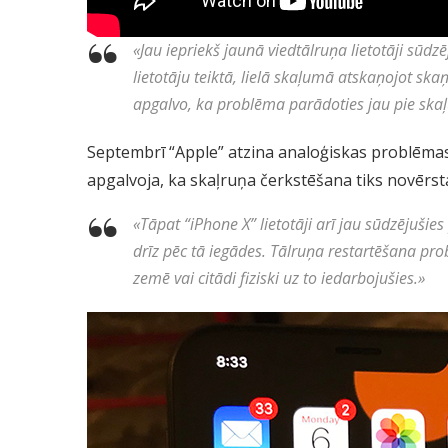
«
Jau iepriekš jaunā viedtālruņa lietotāji sūdz
lietotāju teiktā, lielā skaļumā atskaņojot skaņ
apgalvo, ka problēma parādoties jau pie ska
Septembrī “Apple” atzina analoģiskas problēmas
apgalvoja, ka skaļruņa čerkstēšana tiks novērst
«
Tāpat “iPhone X” lietotāji arī jau sūdzējušies 
drīz pēc tā iegādes. Tālruņa restartēšana pro
zemē vai citādi fiziski uz to iedarbojušies.
»