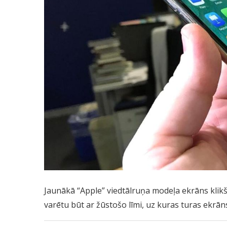
Jaunākā “Apple” viedtālruņa modeļa ekrāns klikšķ
varētu būt ar žūstošo līmi, uz kuras turas ekrān