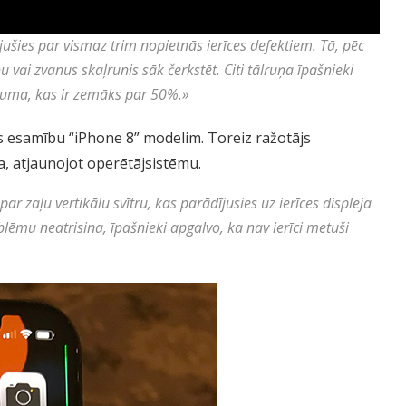
ējušies par vismaz trim nopietnās ierīces defektiem. Tā, pēc
u vai zvanus skaļrunis sāk čerkstēt. Citi tālruņa īpašnieki
ļuma, kas ir zemāks par 50%.
»
 esamību “iPhone 8” modelim. Toreiz ražotājs
a, atjaunojot operētājsistēmu.
par zaļu vertikālu svītru, kas parādījusies uz ierīces displeja
blēmu neatrisina, īpašnieki apgalvo, ka nav ierīci metuši