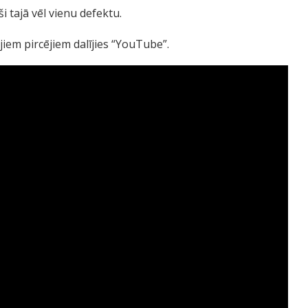
i tajā vēl vienu defektu.
iem pircējiem dalījies “YouTube”.