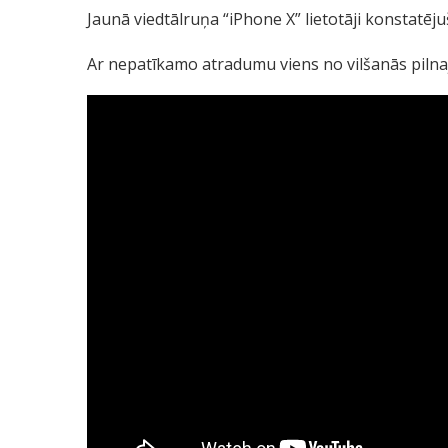
Jaunā viedtālruņa “iPhone X” lietotāji konstatējuš
Ar nepatīkamo atradumu viens no vilšanās pilnaj