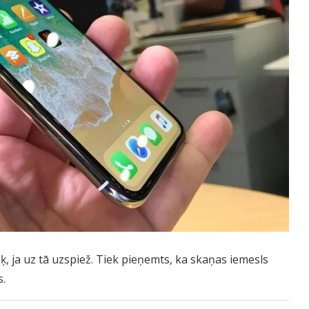
, ja uz tā uzspiež. Tiek pieņemts, ka skaņas iemesls
s.