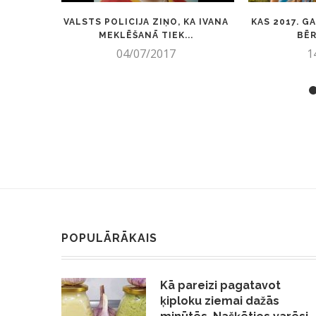
VALSTS POLICIJA ZIŅO, KA IVANA
KAS 2017. G
MEKLĒŠANĀ TIEK...
BĒ
04/07/2017
1
POPULĀRĀKAIS
Kā pareizi pagatavot
ķiploku ziemai dažās