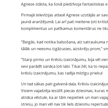
Agnese stāsta, ka šovā piedzīvoja fantastiskas em
Pirmajā televīzijas atlasē Agnese uzstājās ar sav
jaunā aranžējumā. Lai arī pati meitene ļoti krit
komplimentus un patīkamus komentārus ne tikai 
“Beigās, kad notika balsošana, aiz satraukuma n
tālāk un neesmu izgāzusies, aizskrēju prom,” s
“Starp pirmo un Krēslu izaicinājumu, bija vēl vi
sevi parādīt sanāca ļoti labi. Tikai žēl, ka to nep
krēslu izaicinājumu, kas radīja milzīgu prieku!
Un tad sākas pati galvenā daļa. Krēslu izaicināju
Visiem vajadzēja iesūtīt piecas dziesmas, kuras mē
atnāca vēstule, ka ar tām nepietiek un man vajag 
stresu, jo man vēl nav tik liels dziesmu repertu