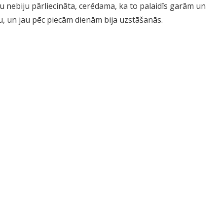
u nebiju pārliecināta, cerēdama, ka to palaidīs garām un
u, un jau pēc piecām dienām bija uzstāšanās.