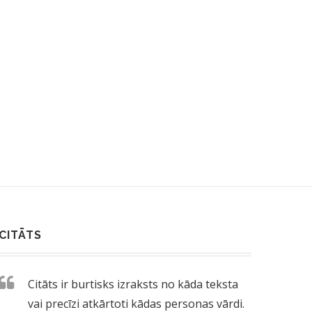
SIEVIETE ŠOKĀ: KĀPĒC TANKS
NETICAMI – HOTDOGS 
TĒMĒJA UZ MANI...
CENTIEM! 50...
14/06/2017
28/08/2018
CITĀTS
Citāts ir burtisks izraksts no kāda teksta
vai precīzi atkārtoti kādas personas vārdi.