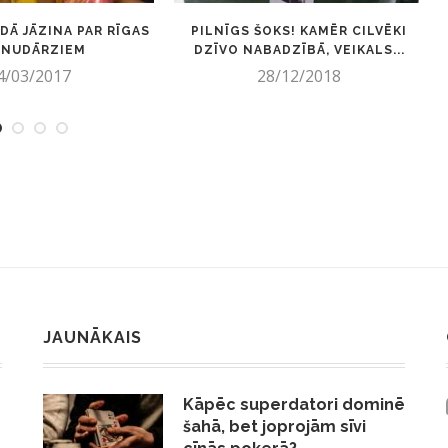
ADĀ JĀZINA PAR RĪGAS
PILNĪGS ŠOKS! KAMĒR CILVĒKI
RNUDĀRZIEM
DZĪVO NABADZĪBĀ, VEIKALS...
4/03/2017
28/12/2018
JAUNĀKAIS
Kāpēc superdatori dominē
šahā, bet joprojām sīvi