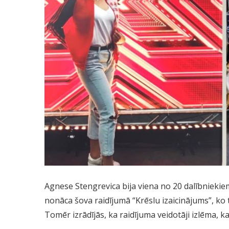
Agnese Stengrevica bija viena no 20 dalībniekiem
nonāca šova raidījumā “Krēslu izaicinājums”, ko te
Tomēr izrādījās, ka raidījuma veidotāji izlēma, k