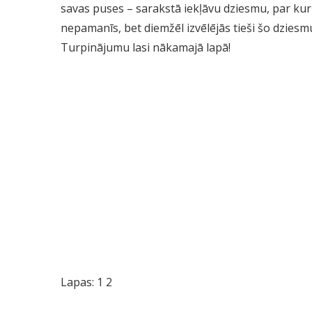
savas puses – sarakstā iekļāvu dziesmu, par kur
nepamanīs, bet diemžēl izvēlējās tieši šo dziesm
Turpinājumu lasi nākamajā lapā!
Lapas:
1
2