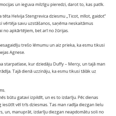
ocijas un ieguva milzīgu pieredzi, darot to, kas patīk.
a tēta Helvija Stengrevica dziesmu „Ticot, mīlot, gaidot”
iski vērtēja savu uzstāšanos, saņēma neskaitāmus
no apkārtējiem, bet arī no žūrijas.
esagaidīju trešo lēmumu un aiz prieka, ka esmu tikusi
mejas Agnese.
ena starpatlase, kur dziedāju Duffy – Mercy, un tajā man
arādīja. Tajā dienā uzzināju, ka esmu tikusi tālāk uz
ms.
s būtu gatavi izpildīt, un es to izdarīju. Pēc dienas
iesūtīt vēl trīs dziesmas. Tas man radīja diezgan lielu
ārs, un, manuprāt, izdarīju diezgan neapdomātu soli no