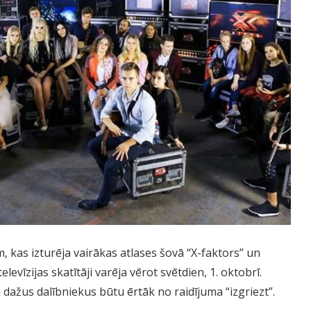
, kas izturēja vairākas atlases šovā “X-faktors” un
levīzijas skatītāji varēja vērot svētdien, 1. oktobrī.
a dažus dalībniekus būtu ērtāk no raidījuma “izgriezt”.