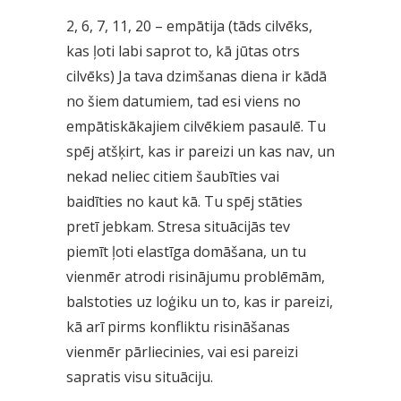
2, 6, 7, 11, 20 – empātija (tāds cilvēks,
kas ļoti labi saprot to, kā jūtas otrs
cilvēks) Ja tava dzimšanas diena ir kādā
no šiem datumiem, tad esi viens no
empātiskākajiem cilvēkiem pasaulē. Tu
spēj atšķirt, kas ir pareizi un kas nav, un
nekad neliec citiem šaubīties vai
baidīties no kaut kā. Tu spēj stāties
pretī jebkam. Stresa situācijās tev
piemīt ļoti elastīga domāšana, un tu
vienmēr atrodi risinājumu problēmām,
balstoties uz loģiku un to, kas ir pareizi,
kā arī pirms konfliktu risināšanas
vienmēr pārliecinies, vai esi pareizi
sapratis visu situāciju.