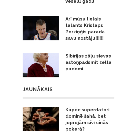
veselu gadu
Arī mūsu lielais
talants Kristaps
Porziņģis parāda
savu nostāju‼️‼️‼️
Sibīrijas zāļu sievas
astoņpadsmit zelta
padomi
JAUNĀKAIS
Kāpēc superdatori
dominē šahā, bet
joprojām sīvi cīnās
pokerā?