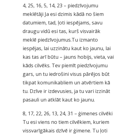
4, 25, 16, 5, 14, 23 – piedzīvojumu
meklētāji Ja esi dzimis kādā no šiem
datumiem, tad, ļoti iespējams, savu
draugu vidū esi tas, kurš visvairāk
meklē piedzīvojumus.Tu izmanto
iespējas, lai uzzinātu kaut ko jaunu, lai
kas tas arī būtu – jauns hobijs, vieta, vai
kāds cilvēks. Tev piemīt piedzīvojumu
gars, un tu iedrošini visus pārējos būt
tikpat komunikabliem un atvērtiem kā
tu. Dzīve ir izdevusies, ja tu vari izzināt
pasauli un atklāt kaut ko jaunu.
8, 17, 22, 26, 13, 24, 31 – ģimenes cilvēki
Tu esi viens no tiem cilvēkiem, kuriem
vissvarīgākais dzīvē ir ģimene. Tu ļoti