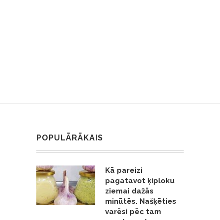
POPULĀRĀKAIS
Kā pareizi
pagatavot ķiploku
ziemai dažās
minūtēs. Našķēties
varēsi pēc tam