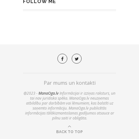
FOLLOW ME
Par mums un kontakti
@2023 -
ManaOga.lv
Informācijai ir izziņas raksturs, un
tai nav juridiska spēka. ManaOga.lv neuzņemas
atbildību par darbībām vai lēmumiem, kas balstīti uz
saņemto informāciju. ManaOga.lv publicētās
informācijas tālākizmantošanas gadījumos atsauce ar
pilnu saiti ir obligāta.
BACK TO TOP