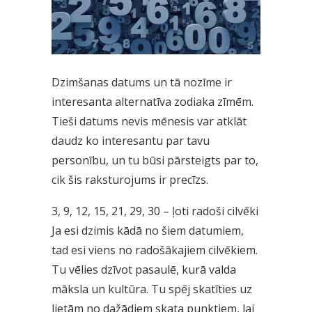
Dzimšanas datums un tā nozīme ir
interesanta alternatīva zodiaka zīmēm.
Tieši datums nevis mēnesis var atklāt
daudz ko interesantu par tavu
personību, un tu būsi pārsteigts par to,
cik šis raksturojums ir precīzs.
3, 9, 12, 15, 21, 29, 30 – ļoti radoši cilvēki
Ja esi dzimis kādā no šiem datumiem,
tad esi viens no radošākajiem cilvēkiem.
Tu vēlies dzīvot pasaulē, kurā valda
māksla un kultūra. Tu spēj skatīties uz
lietām no dažādiem skata punktiem, lai