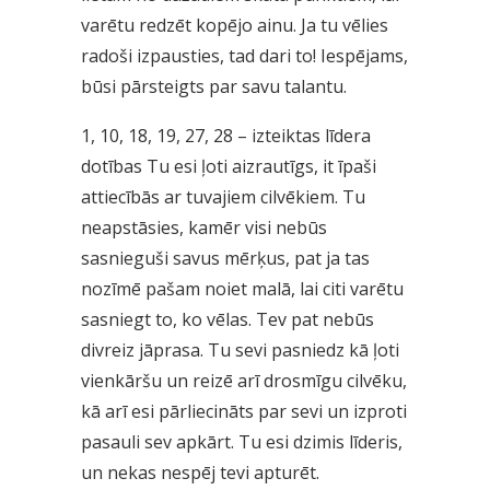
varētu redzēt kopējo ainu. Ja tu vēlies
radoši izpausties, tad dari to! Iespējams,
būsi pārsteigts par savu talantu.
1, 10, 18, 19, 27, 28 – izteiktas līdera
dotības Tu esi ļoti aizrautīgs, it īpaši
attiecībās ar tuvajiem cilvēkiem. Tu
neapstāsies, kamēr visi nebūs
sasnieguši savus mērķus, pat ja tas
nozīmē pašam noiet malā, lai citi varētu
sasniegt to, ko vēlas. Tev pat nebūs
divreiz jāprasa. Tu sevi pasniedz kā ļoti
vienkāršu un reizē arī drosmīgu cilvēku,
kā arī esi pārliecināts par sevi un izproti
pasauli sev apkārt. Tu esi dzimis līderis,
un nekas nespēj tevi apturēt.