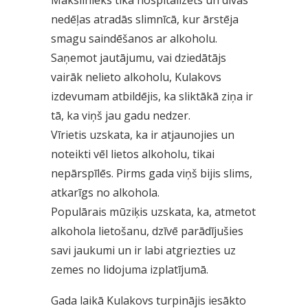
Mākslinieks tika hospitalizēts un divas
nedēļas atradās slimnīcā, kur ārstēja
smagu saindēšanos ar alkoholu.
Saņemot jautājumu, vai dziedātājs
vairāk nelieto alkoholu, Kulakovs
izdevumam atbildējis, ka sliktākā ziņa ir
tā, ka viņš jau gadu nedzer.
Vīrietis uzskata, ka ir atjaunojies un
noteikti vēl lietos alkoholu, tikai
nepārspīlēs. Pirms gada viņš bijis slims,
atkarīgs no alkohola.
Populārais mūziķis uzskata, ka, atmetot
alkohola lietošanu, dzīvē parādījušies
savi jaukumi un ir labi atgriezties uz
zemes no lidojuma izplatījumā.
Gada laikā Kulakovs turpinājis iesākto