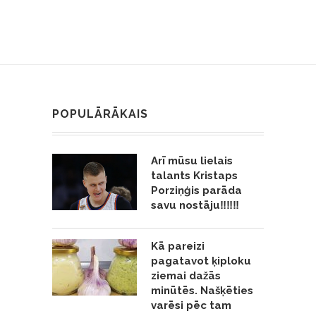
POPULĀRĀKAIS
Arī mūsu lielais
talants Kristaps
Porziņģis parāda
savu nostāju‼️‼️‼️
Kā pareizi
pagatavot ķiploku
ziemai dažās
minūtēs. Našķēties
varēsi pēc tam