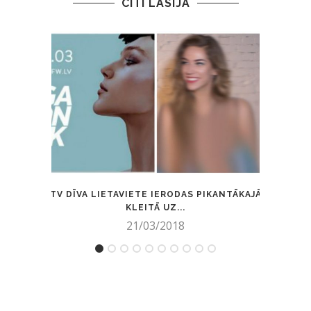
CITI LASĪJA
TV DĪVA LIETAVIETE IERODAS PIKANTĀKAJĀ
E
KLEITĀ UZ...
21/03/2018