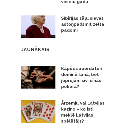
veselu gadu
Sibīrijas zāļu sievas
astoņpadsmit zelta
padomi
JAUNĀKAIS
Kāpēc superdatori
dominē šahā, bet
joprojām sīvi cīnās
pokerā?
Ārzemju vai Latvijas
kazino – ko īsti
meklē Latvijas
spēlētājs?