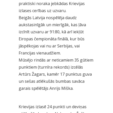
praktiski noraka jebkādas Krievijas
izlases cerības uz uzvaru.
Beigās Latvija nospēlēja daudz
aukstasinīgāk un mierīgāk, kas ļāva
izcīnīt uzvaru ar 91:80, kā arī iekļūt
Eiropas čempionāta finālā, kur būs
jāspēkojas vai nu ar Serbijas, vai
Francijas vienaudžiem.
Mūsējo rindās ar neticamiem 35 gūtiem
punktiem (turnīra rekords) izcēlās
Artūrs Žagars, kamēr 17 punktus guva
un sešas atlēkušās bumbas savāca
garais spēlētājs Anrijs Miška.
Krievijas izlasē 24 punkti un deviņas