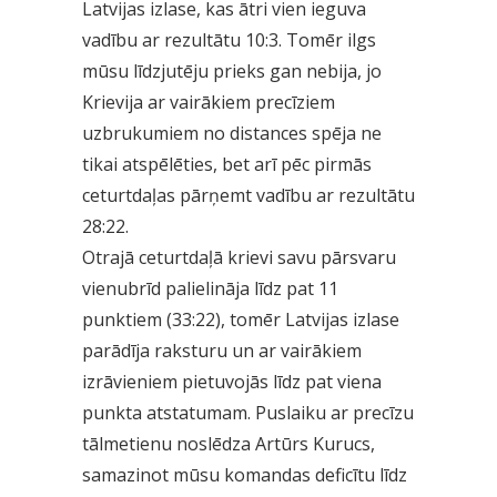
Latvijas izlase, kas ātri vien ieguva
vadību ar rezultātu 10:3. Tomēr ilgs
mūsu līdzjutēju prieks gan nebija, jo
Krievija ar vairākiem precīziem
uzbrukumiem no distances spēja ne
tikai atspēlēties, bet arī pēc pirmās
ceturtdaļas pārņemt vadību ar rezultātu
28:22.
Otrajā ceturtdaļā krievi savu pārsvaru
vienubrīd palielināja līdz pat 11
punktiem (33:22), tomēr Latvijas izlase
parādīja raksturu un ar vairākiem
izrāvieniem pietuvojās līdz pat viena
punkta atstatumam. Puslaiku ar precīzu
tālmetienu noslēdza Artūrs Kurucs,
samazinot mūsu komandas deficītu līdz