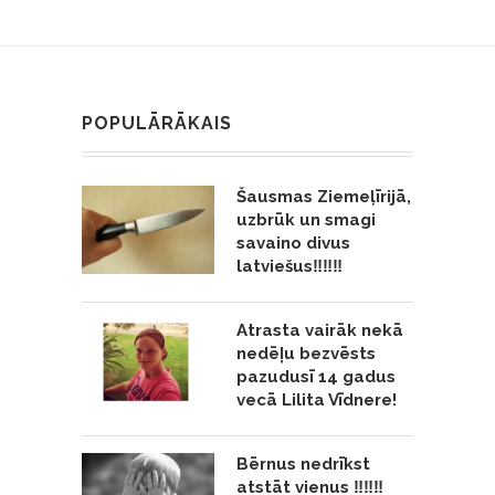
POPULĀRĀKAIS
Šausmas Ziemeļīrijā,
uzbrūk un smagi
savaino divus
latviešus‼️‼️‼️
Atrasta vairāk nekā
nedēļu bezvēsts
pazudusī 14 gadus
vecā Lilita Vīdnere!
Bērnus nedrīkst
atstāt vienus ‼️‼️‼️