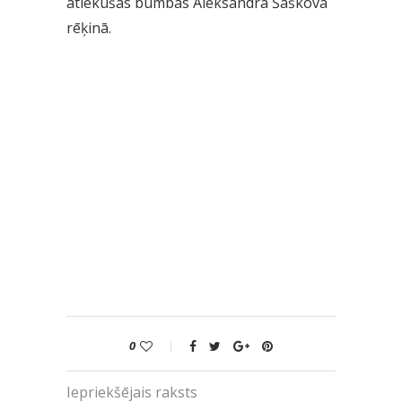
atlēkušās bumbas Aleksandra Šaškova
rēķinā.
0
Iepriekšējais raksts