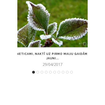
NETICAMI, NAKTĪ UZ PIRMO MAIJU GAIDĀMI
SŪD
JAUNI...
29/04/2017