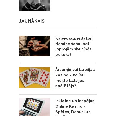
JAUNĀKAIS
Kāpēc superdatori
dominē šahā, bet
joprojām sīvi cīnās
pokerā?
Ārzemju vai Latvijas
kazino – ko īsti
meklē Latvijas
spēlētājs?
Izklaide un Iespējas
Online Kazino –
Spēles, Bonusi un