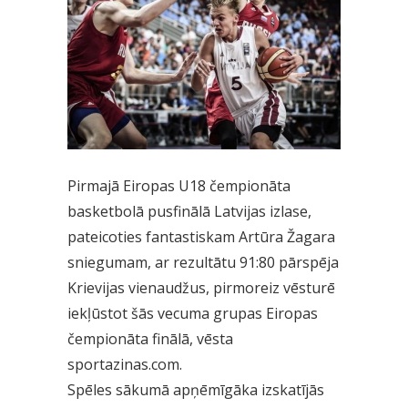
Pirmajā Eiropas U18 čempionāta
basketbolā pusfinālā Latvijas izlase,
pateicoties fantastiskam Artūra Žagara
sniegumam, ar rezultātu 91:80 pārspēja
Krievijas vienaudžus, pirmoreiz vēsturē
iekļūstot šās vecuma grupas Eiropas
čempionāta finālā, vēsta
sportazinas.com.
Spēles sākumā apņēmīgāka izskatījās