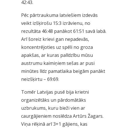
42:43.
Pēc pārtraukuma latviešiem izdevās
veikt izšķirošu 15:3 izrāvienu, no
rezultāta 46:48 panākot 61:51 savā labā.
Arī šoreiz krievi gan nepadevās,
koncentrējoties uz spēli no groza
apakšas, ar kuras palīdzību mūsu
austrumu kaimiņiem sešas ar pusi
minūtes līdz pamatlaika beigām panākt
neizšķirtu – 69:69.
Tomēr Latvijas pusē bija krietni
organizētāks un pārdomātāks
uzbrukums, kuru bieži vien ar
caurgājieniem noslēdza Artūrs Žagars.
Viņa rēķinā arī 3+1 gājiens, kas