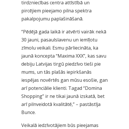
tirdzniecības centra attīstībā un
pircējiem pieejamo pilna spektra
pakalpojumu paplašināšanā.
“Pēdējā gada laikā ir atvērti vairāk nekā
30 jauni, pasaulslavenu un iemīļotu
zīmolu veikali. Esmu pārliecināta, ka
jaunā koncepta “Maxima XXX”, kas savu
debiju Latvijas tirgū piedzīvo tieši pie
mums, un tās plašās iepirkšanās
iespējas novērtēs gan mūsu esošie, gan
arī potenciālie klienti. Tagad “Domina
Shopping” ir ne tikai jaunā izskatā, bet
arī pilnveidotā kvalitātē,” – pastāstīja
Bunce.
Veikalā iedzīvotājiem būs pieejamas