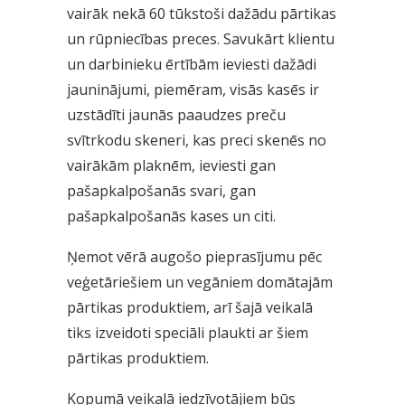
vairāk nekā 60 tūkstoši dažādu pārtikas
un rūpniecības preces. Savukārt klientu
un darbinieku ērtībām ieviesti dažādi
jauninājumi, piemēram, visās kasēs ir
uzstādīti jaunās paaudzes preču
svītrkodu skeneri, kas preci skenēs no
vairākām plaknēm, ieviesti gan
pašapkalpošanās svari, gan
pašapkalpošanās kases un citi.
Ņemot vērā augošo pieprasījumu pēc
veģetāriešiem un vegāniem domātajām
pārtikas produktiem, arī šajā veikalā
tiks izveidoti speciāli plaukti ar šiem
pārtikas produktiem.
Kopumā veikalā iedzīvotājiem būs