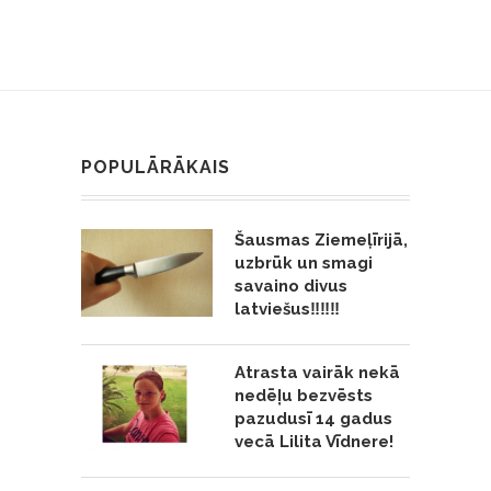
POPULĀRĀKAIS
Šausmas Ziemeļīrijā,
uzbrūk un smagi
savaino divus
latviešus‼️‼️‼️
Atrasta vairāk nekā
nedēļu bezvēsts
pazudusī 14 gadus
vecā Lilita Vīdnere!