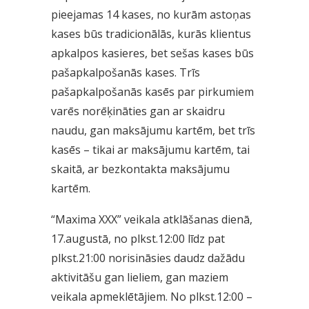
pieejamas 14 kases, no kurām astoņas
kases būs tradicionālās, kurās klientus
apkalpos kasieres, bet sešas kases būs
pašapkalpošanās kases. Trīs
pašapkalpošanās kasēs par pirkumiem
varēs norēķināties gan ar skaidru
naudu, gan maksājumu kartēm, bet trīs
kasēs – tikai ar maksājumu kartēm, tai
skaitā, ar bezkontakta maksājumu
kartēm.
“Maxima XXX” veikala atklāšanas dienā,
17.augustā, no plkst.12:00 līdz pat
plkst.21:00 norisināsies daudz dažādu
aktivitāšu gan lieliem, gan maziem
veikala apmeklētājiem. No plkst.12:00 –