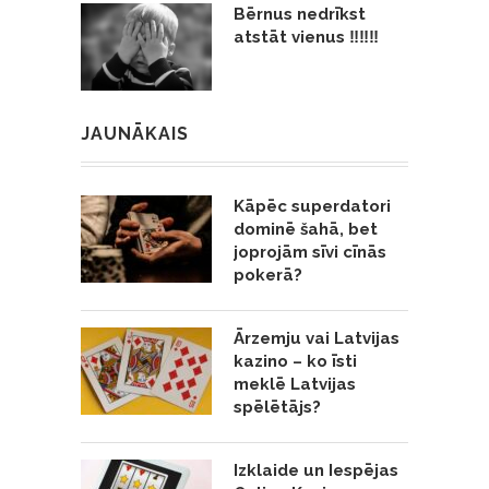
Bērnus nedrīkst
atstāt vienus ‼️‼️‼️
JAUNĀKAIS
Kāpēc superdatori
dominē šahā, bet
joprojām sīvi cīnās
pokerā?
Ārzemju vai Latvijas
kazino – ko īsti
meklē Latvijas
spēlētājs?
Izklaide un Iespējas