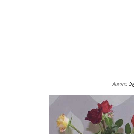
KAZINO DĪLERU APSLĒPTĀ VAL
Autors:
O