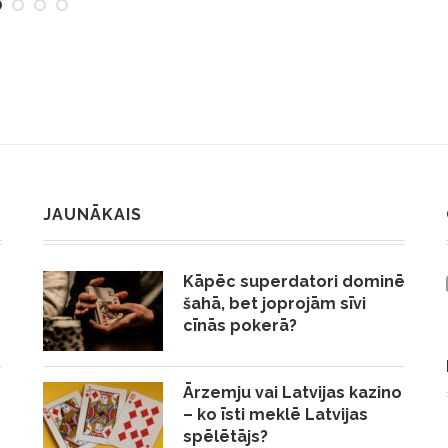
JAUNĀKAIS
Kāpēc superdatori dominē
šahā, bet joprojām sīvi
cīnās pokerā?
Ārzemju vai Latvijas kazino
– ko īsti meklē Latvijas
spēlētājs?