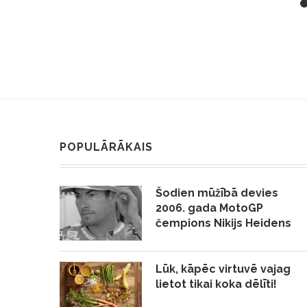
POPULĀRĀKAIS
Šodien mūžībā devies
2006. gada MotoGP
čempions Nikijs Heidens
Lūk, kāpēc virtuvē vajag
lietot tikai koka dēlīti!