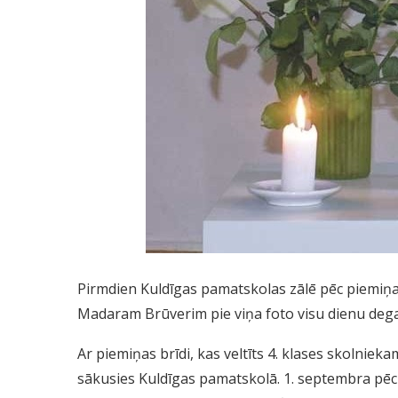
Pirmdien Kuldīgas pamatskolas zālē pēc piemiņ
Madaram Brūverim pie viņa foto visu dienu dega
Ar piemiņas brīdi, kas veltīts 4. klases skoln
sākusies Kuldīgas pamatskolā. 1. septembra pē