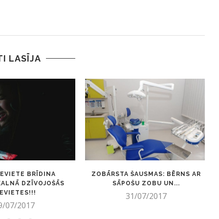
TI LASĪJA
IEVIETE BRĪDINA
ZOBĀRSTA ŠAUSMAS: BĒRNS AR
KALNĀ DZĪVOJOŠĀS
SĀPOŠU ZOBU UN...
EVIETES!!!
31/07/2017
9/07/2017