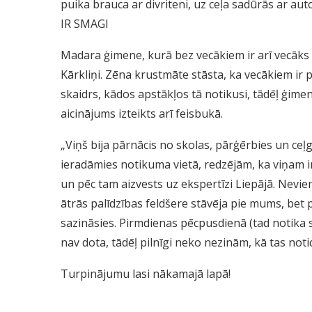
puika brauca ar divriteni, uz ceļa sadūrās ar au
IR SMAGI
Madara ģimene, kurā bez vecākiem ir arī vecāks
Kārkliņi. Zēna krustmāte stāsta, ka vecākiem ir pā
skaidrs, kādos apstākļos tā notikusi, tādēļ ģime
aicinājums izteikts arī feisbukā.
„Viņš bija pārnācis no skolas, pārģērbies un ceļ
ieradāmies notikuma vietā, redzējām, ka viņam ir 
un pēc tam aizvests uz ekspertīzi Liepājā. Nevien
ātrās palīdzības feldšere stāvēja pie mums, bet 
sazināsies. Pirmdienas pēcpusdienā (tad notika
nav dota, tādēļ pilnīgi neko nezinām, kā tas notici
Turpinājumu lasi nākamajā lapā!