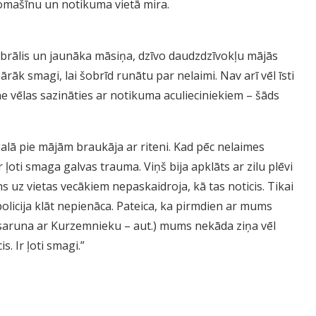
tomašīnu un notikuma vietā mira.
 brālis un jaunāka māsiņa, dzīvo daudzdzīvokļu mājās
rāk smagi, lai šobrīd runātu par nelaimi. Nav arī vēl īsti
ne vēlas sazināties ar notikuma aculieciniekiem – šāds
galā pie mājām braukāja ar riteni. Kad pēc nelaimes
ļoti smaga galvas trauma. Viņš bija apklāts ar zilu plēvi
s uz vietas vecākiem nepaskaidroja, kā tas noticis. Tikai
policija klāt nepienāca. Pateica, ka pirmdien ar mums
 saruna ar Kurzemnieku – aut.) mums nekāda ziņa vēl
s. Ir ļoti smagi.”