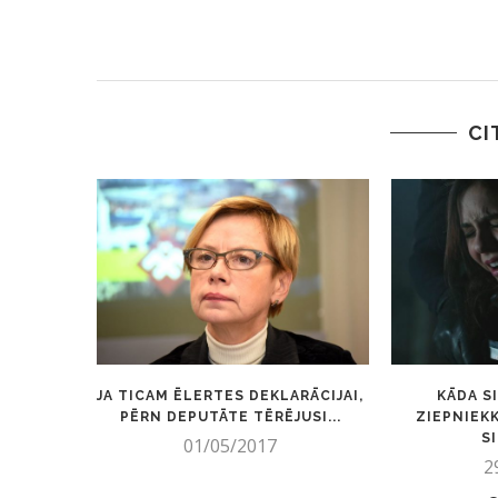
CI
JA TICAM ĒLERTES DEKLARĀCIJAI,
KĀDA S
PĒRN DEPUTĀTE TĒRĒJUSI...
ZIEPNIEK
SI
01/05/2017
2