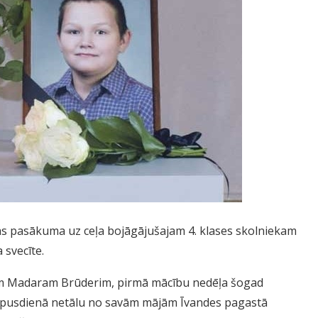
as pasākuma uz ceļa bojāgājušajam 4. klases skolniekam
 svecīte.
iekam Madaram Brūderim, pirmā mācību nedēļa šogad
cpusdienā netālu no savām mājām Īvandes pagastā