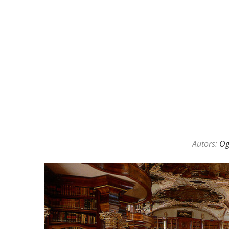
KAZINO DĪLERU APSLĒPTĀ VAL
Autors:
O