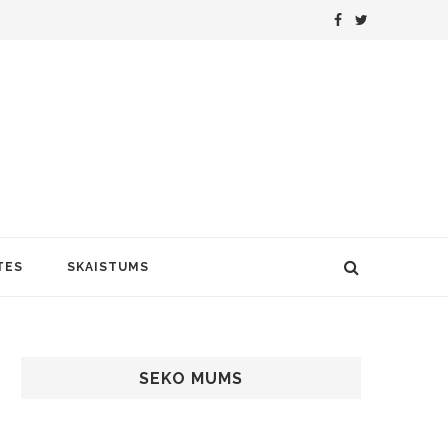
TES
SKAISTUMS
SEKO MUMS