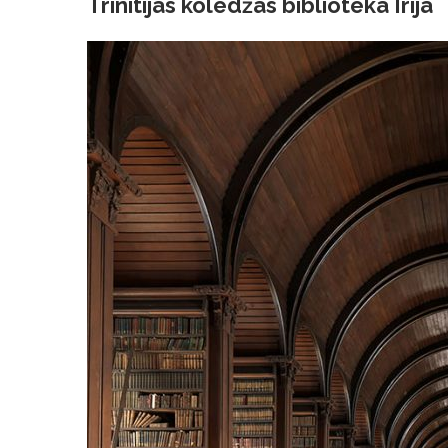
Trinitijas koledžas bibliotēka Īrijā