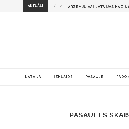
KĀPĒC SUPERDATORI DOMINĒ Š
AKTUĀLI
ĀRZEMJU VAI LATVIJAS KAZINO
IZKLAIDE UN IESPĒJAS ONLIN
KĀ ORGANIZĒT PRIVĀTAS SPO
KĀ ATPAZĪT UN IZVAIRĪTIES 
VISU LAIKU POPULĀRĀKĀS R
VEICINIET SAVU RADOŠUMU: 
POPULĀRĀKĀS E-SPORTS SPĒ
POPULĀRĀKIE IZKLAIDES VEI
KAZINO DĪLERU APSLĒPTĀ VAL
KĀPĒC SUPERDATORI DOMINĒ Š
ĀRZEMJU VAI LATVIJAS KAZINO
LATVIJĀ
IZKLAIDE
PASAULĒ
PADO
IZKLAIDE UN IESPĒJAS ONLIN
KĀ ORGANIZĒT PRIVĀTAS SPO
KĀ ATPAZĪT UN IZVAIRĪTIES 
VISU LAIKU POPULĀRĀKĀS R
VEICINIET SAVU RADOŠUMU: 
PASAULES SKAI
POPULĀRĀKĀS E-SPORTS SPĒ
POPULĀRĀKIE IZKLAIDES VEI