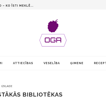
AHĀ, BET JOPROJĀM SĪVI CĪNĀS...
 – KO ĪSTI MEKLĒ...
E KAZINO – SPĒLES, BONUSI...
RTA LIKMJU SPĒLES AR DRAUGIEM
NO VILTUS ZIŅĀM?
EKLĀMAS
PADOMI INOVATĪVU IDEJU ROSINĀŠANAI
LES PASAULĒ
DI MŪSDIENĀS
ODA – DAŽĀDI SIGNĀLI UN...
AHĀ, BET JOPROJĀM SĪVI CĪNĀS...
 – KO ĪSTI MEKLĒ...
MI
ATTIECĪBAS
VESELĪBA
ĢIMENE
RECEP
E KAZINO – SPĒLES, BONUSI...
RTA LIKMJU SPĒLES AR DRAUGIEM
NO VILTUS ZIŅĀM?
EKLĀMAS
IZKLAIDE
PADOMI INOVATĪVU IDEJU ROSINĀŠANAI
STĀKĀS BIBLIOTĒKAS
LES PASAULĒ
DI MŪSDIENĀS