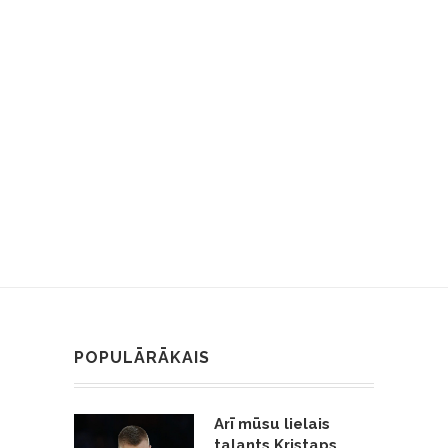
POPULĀRĀKAIS
Arī mūsu lielais
talants Kristaps