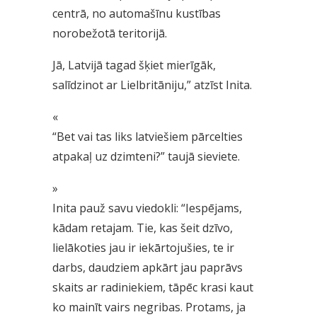
centrā, no automašīnu kustības
norobežotā teritorijā.
Jā, Latvijā tagad šķiet mierīgāk,
salīdzinot ar Lielbritāniju,” atzīst Inita.
«
“Bet vai tas liks latviešiem pārcelties
atpakaļ uz dzimteni?” taujā sieviete.
»
Inita pauž savu viedokli: “Iespējams,
kādam retajam. Tie, kas šeit dzīvo,
lielākoties jau ir iekārtojušies, te ir
darbs, daudziem apkārt jau paprāvs
skaits ar radiniekiem, tāpēc krasi kaut
ko mainīt vairs negribas. Protams, ja