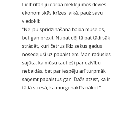
Lielbritāniju darba meklējumos devies
ekonomiskās krīzes laikā, pauž savu
viedokli:
“Ne jau spridzināšana baida mūsējos,
bet gan brexit. Nupat dēļ tā pat tādi sāk
strādāt, kuri četrus līdz sešus gadus
nosēdējuši uz pabalstiem. Man radusies
sajūta, ka mūsu tautieši par dzīvību
nebaidās, bet par iespēju arī turpmāk
saņemt pabalstus gan. Dažs atzīst, ka ir
tādā stresā, ka murgi naktīs nākot.”