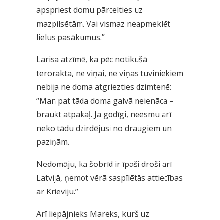
apspriest domu pārcelties uz
mazpilsētām. Vai vismaz neapmeklēt
lielus pasākumus.”
Larisa atzīmē, ka pēc notikušā
terorakta, ne viņai, ne viņas tuviniekiem
nebija ne doma atgriezties dzimtenē:
“Man pat tāda doma galvā neienāca –
braukt atpakaļ. Ja godīgi, neesmu arī
neko tādu dzirdējusi no draugiem un
paziņām.
Nedomāju, ka šobrīd ir īpaši droši arī
Latvijā, ņemot vērā saspīlētās attiecības
ar Krieviju.”
Arī liepājnieks Mareks, kurš uz