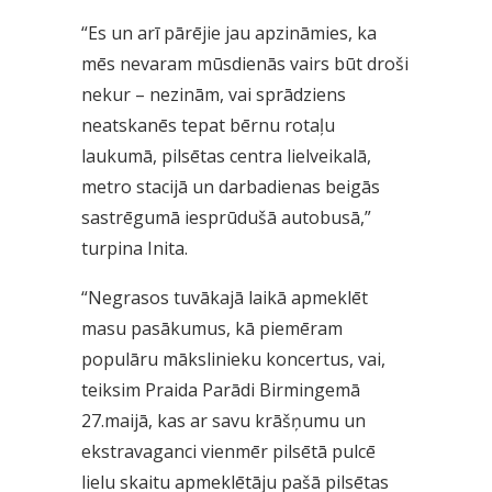
“Es un arī pārējie jau apzināmies, ka
mēs nevaram mūsdienās vairs būt droši
nekur – nezinām, vai sprādziens
neatskanēs tepat bērnu rotaļu
laukumā, pilsētas centra lielveikalā,
metro stacijā un darbadienas beigās
sastrēgumā iesprūdušā autobusā,”
turpina Inita.
“Negrasos tuvākajā laikā apmeklēt
masu pasākumus, kā piemēram
populāru mākslinieku koncertus, vai,
teiksim Praida Parādi Birmingemā
27.maijā, kas ar savu krāšņumu un
ekstravaganci vienmēr pilsētā pulcē
lielu skaitu apmeklētāju pašā pilsētas