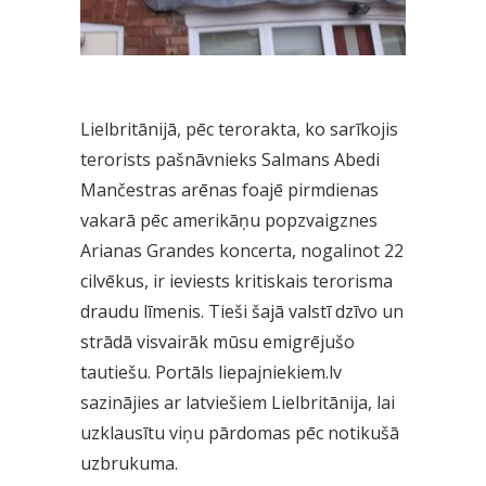
Lielbritānijā, pēc terorakta, ko sarīkojis
terorists pašnāvnieks Salmans Abedi
Mančestras arēnas foajē pirmdienas
vakarā pēc amerikāņu popzvaigznes
Arianas Grandes koncerta, nogalinot 22
cilvēkus, ir ieviests kritiskais terorisma
draudu līmenis. Tieši šajā valstī dzīvo un
strādā visvairāk mūsu emigrējušo
tautiešu. Portāls liepajniekiem.lv
sazinājies ar latviešiem Lielbritānija, lai
uzklausītu viņu pārdomas pēc notikušā
uzbrukuma.