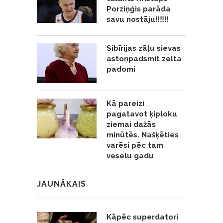
Porziņģis parāda
savu nostāju‼️‼️‼️
Sibīrijas zāļu sievas
astoņpadsmit zelta
padomi
Kā pareizi
pagatavot ķiploku
ziemai dažās
minūtēs. Našķēties
varēsi pēc tam
veselu gadu
JAUNĀKAIS
Kāpēc superdatori