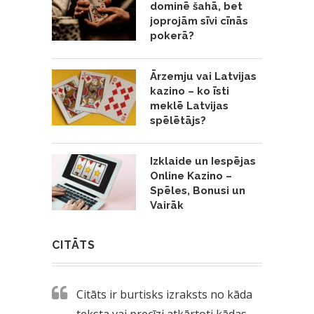
dominē šahā, bet
joprojām sīvi cīnās
pokerā?
Ārzemju vai Latvijas
kazino – ko īsti
meklē Latvijas
spēlētājs?
Izklaide un Iespējas
Online Kazino –
Spēles, Bonusi un
Vairāk
CITĀTS
Citāts ir burtisks izraksts no kāda
teksta vai precīzi atkārtoti kādas