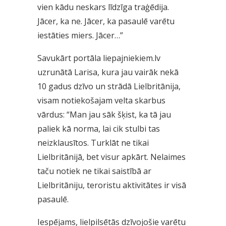
vien kādu neskars līdzīga traģēdija.
Jācer, ka ne. Jācer, ka pasaulē varētu
iestāties miers. Jācer…”
Savukārt portāla liepajniekiem.lv
uzrunātā Larisa, kura jau vairāk nekā
10 gadus dzīvo un strādā Lielbritānija,
visam notiekošajam velta skarbus
vārdus: “Man jau sāk šķist, ka tā jau
paliek kā norma, lai cik stulbi tas
neizklausītos. Turklāt ne tikai
Lielbritānijā, bet visur apkārt. Nelaimes
taču notiek ne tikai saistībā ar
Lielbritāniju, teroristu aktivitātes ir visā
pasaulē.
Iespējams, lielpilsētās dzīvojošie varētu