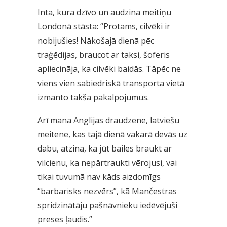
Inta, kura dzīvo un audzina meitiņu
Londonā stāsta: “Protams, cilvēki ir
nobijušies! Nākošajā dienā pēc
traģēdijas, braucot ar taksi, šoferis
apliecināja, ka cilvēki baidās. Tāpēc ne
viens vien sabiedriskā transporta vietā
izmanto takša pakalpojumus.
Arī mana Anglijas draudzene, latviešu
meitene, kas tajā dienā vakarā devās uz
dabu, atzina, ka jūt bailes braukt ar
vilcienu, ka nepārtraukti vērojusi, vai
tikai tuvumā nav kāds aizdomīgs
“barbarisks nezvērs”, kā Mančestras
spridzinātāju pašnāvnieku iedēvējuši
preses ļaudis.”