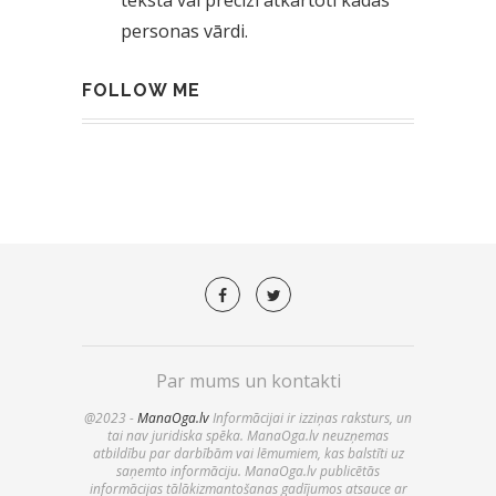
personas vārdi.
FOLLOW ME
Par mums un kontakti
@2023 -
ManaOga.lv
Informācijai ir izziņas raksturs, un
tai nav juridiska spēka. ManaOga.lv neuzņemas
atbildību par darbībām vai lēmumiem, kas balstīti uz
saņemto informāciju. ManaOga.lv publicētās
informācijas tālākizmantošanas gadījumos atsauce ar