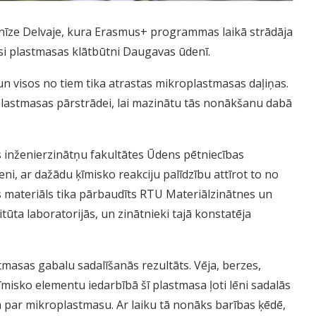
nīze Delvaje, kura Erasmus+ programmas laikā strādāja
si plastmasas klātbūtni Daugavas ūdenī.
un visos no tiem tika atrastas mikroplastmasas daļiņas.
 plastmasas pārstrādei, lai mazinātu tās nonākšanu dabā
s inženierzinātņu fakultātes Ūdens pētniecības
ni, ar dažādu ķīmisko reakciju palīdzību attīrot to no
ais materiāls tika pārbaudīts RTU Materiālzinātnes un
itūta laboratorijās, un zinātnieki tajā konstatēja
tmasas gabalu sadalīšanās rezultāts. Vēja, berzes,
ķīmisko elementu iedarbībā šī plastmasa ļoti lēni sadalās
par mikroplastmasu. Ar laiku tā nonāks barības ķēdē,