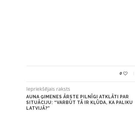
0
Iepriekšējais raksts
AUNA ĢIMENES ĀRSTE PILNĪGI ATKLĀTI PAR
SITUĀCIJU: “VARBŪT TĀ IR KĻŪDA, KA PALIKU
LATVIJĀ?”