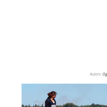
KAZINO DĪLERU APSLĒPTĀ VAL
Autors:
O