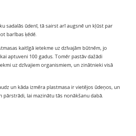
iku sadalās ūdenī, tā sairst arī augsnē un kļūst par
ot barības ķēdē.
stmasas kaitīgā ietekme uz dzīvajām būtnēm, jo
ikai aptuveni 100 gadus. Tomēr pastāv dažādi
kmi uz dzīvajiem organismiem, un zinātnieki visā
 daudz un kāda izmēra plastmasa ir vietējos ūdeņos, un
un pārstrādi, lai mazinātu tās nonākšanu dabā.