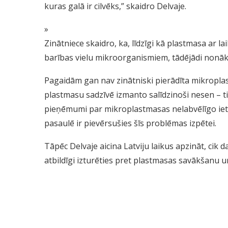
kuras galā ir cilvēks,” skaidro Delvaje.
»
Zinātniece skaidro, ka, līdzīgi kā plastmasa ar la
barības vielu mikroorganismiem, tādējādi nonāk
Pagaidām gan nav zinātniski pierādīta mikropla
plastmasu sadzīvē izmanto salīdzinoši nesen – t
pieņēmumi par mikroplastmasas nelabvēlīgo iete
pasaulē ir pievērsušies šīs problēmas izpētei.
Tāpēc Delvaje aicina Latviju laikus apzināt, cik
atbildīgi izturēties pret plastmasas savākšanu 