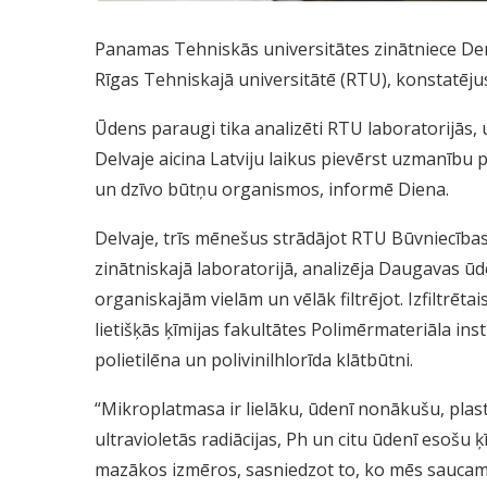
Panamas Tehniskās universitātes zinātniece De
Rīgas Tehniskajā universitātē (RTU), konstatēju
Ūdens paraugi tika analizēti RTU laboratorijās, 
Delvaje aicina Latviju laikus pievērst uzmanību
un dzīvo būtņu organismos, informē Diena.
Delvaje, trīs mēnešus strādājot RTU Būvniecība
zinātniskajā laboratorijā, analizēja Daugavas ūde
organiskajām vielām un vēlāk filtrējot. Izfiltrēt
lietišķās ķīmijas fakultātes Polimērmateriāla inst
polietilēna un polivinilhlorīda klātbūtni.
“Mikroplatmasa ir lielāku, ūdenī nonākušu, plas
ultravioletās radiācijas, Ph un citu ūdenī esošu 
mazākos izmēros, sasniedzot to, ko mēs saucam 