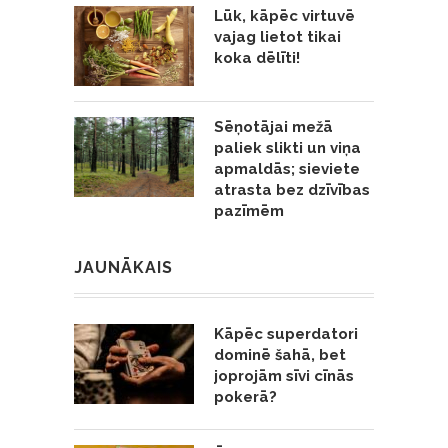
Lūk, kāpēc virtuvē
vajag lietot tikai
koka dēlīti!
Sēņotājai mežā
paliek slikti un viņa
apmaldās; sieviete
atrasta bez dzīvības
pazīmēm
JAUNĀKAIS
Kāpēc superdatori
dominē šahā, bet
joprojām sīvi cīnās
pokerā?