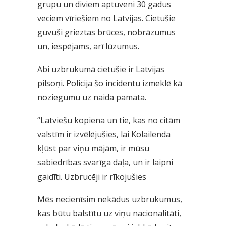
grupu un diviem aptuveni 30 gadus
veciem vīriešiem no Latvijas. Cietušie
guvuši grieztas brūces, nobrāzumus
un, iespējams, arī lūzumus.
Abi uzbrukumā cietušie ir Latvijas
pilsoņi. Policija šo incidentu izmeklē kā
noziegumu uz naida pamata.
“Latviešu kopiena un tie, kas no citām
valstīm ir izvēlējušies, lai Kolailenda
kļūst par viņu mājām, ir mūsu
sabiedrības svarīga daļa, un ir laipni
gaidīti. Uzbrucēji ir rīkojušies
Mēs necienīsim nekādus uzbrukumus,
kas būtu balstītu uz viņu nacionalitāti,