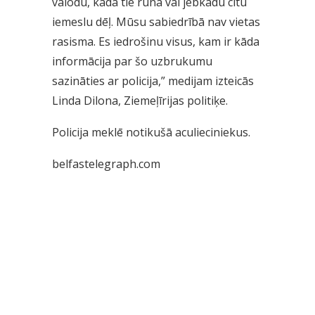
valodu, kādā tie runā vai jebkādu citu
iemeslu dēļ. Mūsu sabiedrībā nav vietas
rasisma. Es iedrošinu visus, kam ir kāda
informācija par šo uzbrukumu
sazināties ar policija,” medijam izteicās
Linda Dilona, Ziemeļīrijas politiķe.
Policija meklē notikušā aculieciniekus.
belfastelegraph.com