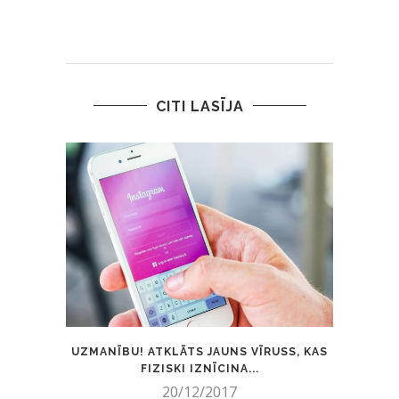
CITI LASĪJA
UZMANĪBU! ATKLĀTS JAUNS VĪRUSS, KAS
PUB
FIZISKI IZNĪCINA...
20/12/2017