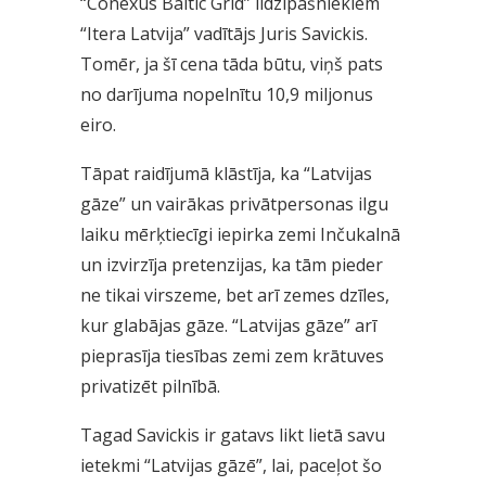
“Conexus Baltic Grid” līdzīpašniekiem
“Itera Latvija” vadītājs Juris Savickis.
Tomēr, ja šī cena tāda būtu, viņš pats
no darījuma nopelnītu 10,9 miljonus
eiro.
Tāpat raidījumā klāstīja, ka “Latvijas
gāze” un vairākas privātpersonas ilgu
laiku mērķtiecīgi iepirka zemi Inčukalnā
un izvirzīja pretenzijas, ka tām pieder
ne tikai virszeme, bet arī zemes dzīles,
kur glabājas gāze. “Latvijas gāze” arī
pieprasīja tiesības zemi zem krātuves
privatizēt pilnībā.
Tagad Savickis ir gatavs likt lietā savu
ietekmi “Latvijas gāzē”, lai, paceļot šo