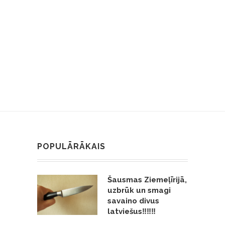
POPULĀRĀKAIS
Šausmas Ziemeļīrijā,
uzbrūk un smagi
savaino divus
latviešus‼️‼️‼️