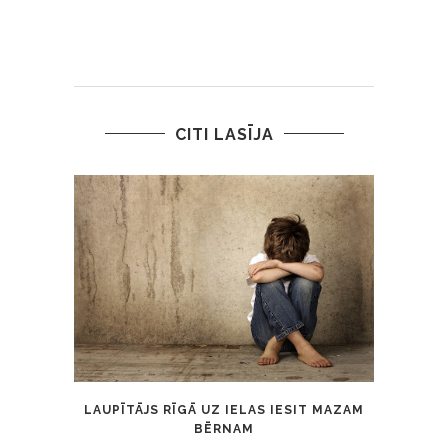
CITI LASĪJA
LAUPĪTĀJS RĪGĀ UZ IELAS IESIT MAZAM
VIRS
BĒRNAM