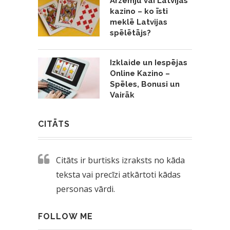
Ārzemju vai Latvijas
kazino – ko īsti
meklē Latvijas
spēlētājs?
Izklaide un Iespējas
Online Kazino –
Spēles, Bonusi un
Vairāk
CITĀTS
Citāts ir burtisks izraksts no kāda
teksta vai precīzi atkārtoti kādas
personas vārdi.
FOLLOW ME