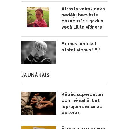
Atrasta vairāk nekā
nedēļu bezvēsts
pazudusī 14 gadus
vecā Lilita Vīdnere!
Bērnus nedrīkst
atstāt vienus ‼️‼️‼️
JAUNĀKAIS
Kāpēc superdatori
dominē šahā, bet
joprojām sīvi cīnās
pokerā?