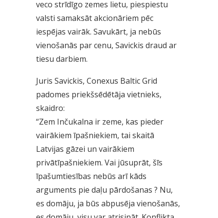
veco strīdīgo zemes lietu, piespiestu
valsti samaksāt akcionāriem pēc
iespējas vairāk. Savukārt, ja nebūs
vienošanās par cenu, Savickis draud ar
tiesu darbiem.
Juris Savickis, Conexus Baltic Grid
padomes priekšsēdētāja vietnieks,
skaidro:
“Zem Inčukalna ir zeme, kas pieder
vairākiem īpašniekiem, tai skaitā
Latvijas gāzei un vairākiem
privātīpašniekiem. Vai jūsuprāt, šīs
īpašumtiesības nebūs arī kāds
arguments pie daļu pārdošanas ? Nu,
es domāju, ja būs abpusēja vienošanās,
es domāju, visu var atrisināt. Konflikta