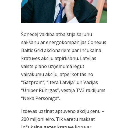
Šonedēļ valdība atbalstīja sarunu
sākšanu ar energokompānijas Conexus
Baltic Grid akcionāriem par Inčukalna
krātuves akciju atpirkšanu. Latvijas
valsts plāno uzņēmumā iegūt
vairākumu akciju, atpērkot tās no
“Gazprom”, “Itera Latvija” un Vācijas
“Uniper Ruhrgas”, vēstīja TV3 raidījums
“Nekā Personīga”.
Izdevās uzzināt aptuveno akciju cenu –
200 miljoni eiro. Tik varētu maksāt
Inčukalna gāzes krātuve kopā ar