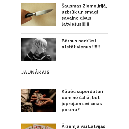
Šausmas Ziemeļīrijā,
uzbrūk un smagi
savaino divus
latviešus‼️‼️‼️
Bērnus nedrīkst
atstāt vienus ‼️‼️‼️
JAUNĀKAIS
Kāpēc superdatori
dominē šahā, bet
joprojām sīvi cīnās
pokerā?
Ārzemju vai Latvijas