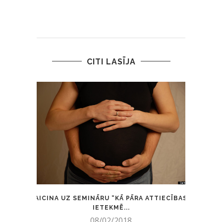
CITI LASĪJA
AICINA UZ SEMINĀRU “KĀ PĀRA ATTIECĪBAS
VID
IETEKMĒ...
08/02/2018