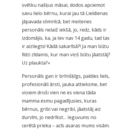
svētku našķus māsai, dodos apciemot
savu lielo bērnu, kurai jau tā Lieldienas
jāpavada slimnīcā, bet meitenes
personāls nelaiž iekšā, jo, redz, kāds ir
izdomājis, ka, ja tev nav 14 gadu, tad tas
ir aizliegts! Kādā sakarībā?! Ja man būtu
līdzi zīdainis, kur man viņš būtu jāatstāj?
Uz plaukta?«
Personāls gan ir brīnišķīgs, paldies liels,
profesionāli ārsti, jauka attieksme, bet
viņiem droši vien ne es viena tāda
mamma esmu pagadījusies, kuras
bērnus, gribi vai negribi, jāatstāj aiz
durvīm, jo nedrīkst… Ieguvums no
cerētā prieka – acīs asaras mums visām.