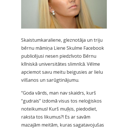
Skaistumkaraliene, gleznotāja un triju
bērnu māmiņa Liene Skulme Facebook
publicējusi nesen piedzīvoto Bērnu
klīniskā universitātes slimnīcā. Vēlme
apciemot savu meitu beigusies ar lielu
vilšanos un sarūgtinājumu.
“Goda vārds, man nav skaidrs, kurš
“gudrais” izdomā visus tos neloģiskos
noteikumus! Kurš muļķis, piedodiet,
raksta tos likumus?! Es ar savām
mazajām meitām, kuras sagatavojušas