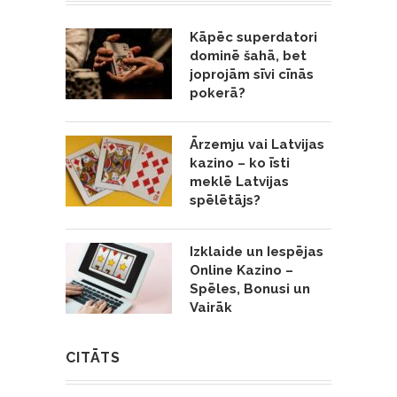
Kāpēc superdatori
dominē šahā, bet
joprojām sīvi cīnās
pokerā?
Ārzemju vai Latvijas
kazino – ko īsti
meklē Latvijas
spēlētājs?
Izklaide un Iespējas
Online Kazino –
Spēles, Bonusi un
Vairāk
CITĀTS