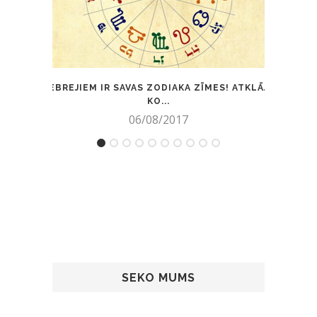
EBREJIEM IR SAVAS ZODIAKA ZĪMES! ATKLĀJ
JAU
KO...
06/08/2017
SEKO MUMS