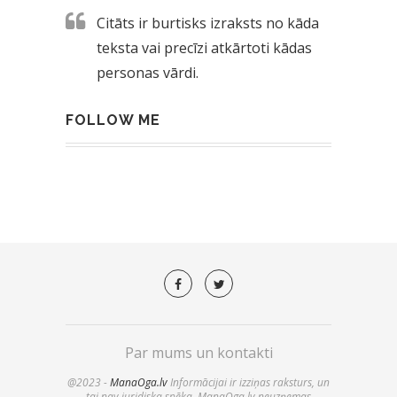
Citāts ir burtisks izraksts no kāda
teksta vai precīzi atkārtoti kādas
personas vārdi.
FOLLOW ME
Par mums un kontakti
@2023 -
ManaOga.lv
Informācijai ir izziņas raksturs, un
tai nav juridiska spēka. ManaOga.lv neuzņemas