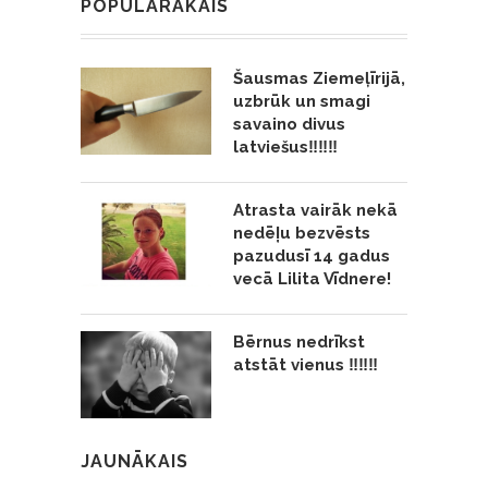
POPULĀRĀKAIS
Šausmas Ziemeļīrijā,
uzbrūk un smagi
savaino divus
latviešus‼️‼️‼️
Atrasta vairāk nekā
nedēļu bezvēsts
pazudusī 14 gadus
vecā Lilita Vīdnere!
Bērnus nedrīkst
atstāt vienus ‼️‼️‼️
JAUNĀKAIS