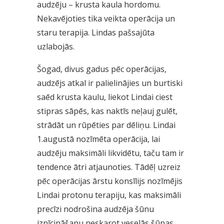
audzēju – krusta kaula hordomu.
Nekavējoties tika veikta operācija un
staru terapija. Lindas pašsajūta
uzlabojās.
Šogad, divus gadus pēc operācijas,
audzējs atkal ir palielinājies un burtiski
saēd krusta kaulu, liekot Lindai ciest
stipras sāpēs, kas naktīs neļauj gulēt,
strādāt un rūpēties par dēliņu. Lindai
1.augustā nozīmēta operācija, lai
audzēju maksimāli likvidētu, taču tam ir
tendence ātri atjaunoties. Tādēļ uzreiz
pēc operācijas ārstu konsīlijs nozīmējis
Lindai protonu terapiju, kas maksimāli
precīzi nodrošina audzēja šūnu
iznīcināšanu neskarot veselās šūnas.