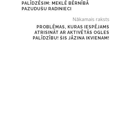
PALĪDZĒSIM: MEKLĒ BĒRNĪBĀ
PAZUDUŠU RADINIECI
Nākamais raksts
PROBLĒMAS, KURAS IESPĒJAMS
ATRISINĀT AR AKTIVĒTĀS OGLES
PALĪDZĪBU! ŠIS JĀZINA IKVIENAM!