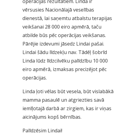
operācijas rezultātiem. Linda ir
vērsusies Nacionālajā veselības
dienestā, lai saņemtu atbalstu terapijas
veikšanai 28 000 eiro apmērā, taču
atbilde būs pēc operācijas veikšanas.
Pārējie izdevumi jāsedz Lindai pašai.
Lindai šādu līdzekļu nav. Tādēļ šobrīd
Linda lūdz līdzcilvēku palīdzību 10 000
eiro apmērā, izmaksas precizējot pēc
operācijas.
Linda ļoti vēlas būt vesela, būt vislabākā
mamma pasaulē un atgriezties savā
iemīļotajā darbā ar zirgiem, kas ir viņas
aicinājums kopš bērnības.
Palīdzēsim Lindai!