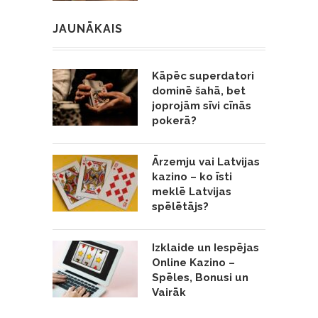
JAUNĀKAIS
Kāpēc superdatori
dominē šahā, bet
joprojām sīvi cīnās
pokerā?
Ārzemju vai Latvijas
kazino – ko īsti
meklē Latvijas
spēlētājs?
Izklaide un Iespējas
Online Kazino –
Spēles, Bonusi un
Vairāk