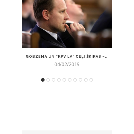
GOBZEMA UN ”KPV LV” CEĻI ŠĶIRAS –...
SIE
04/02/2019