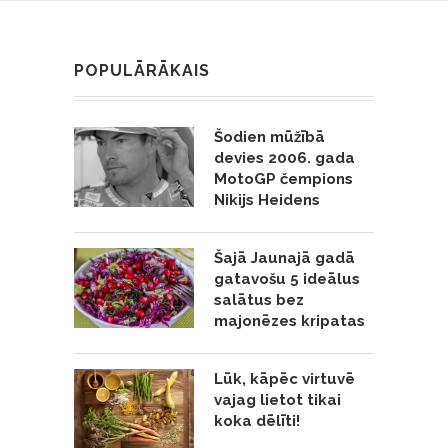
POPULĀRĀKAIS
Šodien mūžībā
devies 2006. gada
MotoGP čempions
Nikijs Heidens
Šajā Jaunajā gadā
gatavošu 5 ideālus
salātus bez
majonēzes kripatas
Lūk, kāpēc virtuvē
vajag lietot tikai
koka dēlīti!