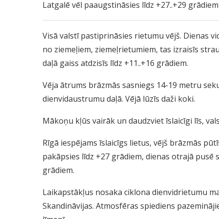
Latgalē vēl paaugstināsies līdz +27..+29 grādiem
Visā valstī pastiprināsies rietumu vējš. Dienas vid
no ziemeļiem, ziemeļrietumiem, tas izraisīs stra
daļā gaiss atdzisīs līdz +11..+16 grādiem.
Vēja ātrums brāzmās sasniegs 14-19 metru seku
dienvidaustrumu daļā. Vējā lūzīs daži koki.
Mākoņu kļūs vairāk un daudzviet īslaicīgi līs, v
Rīgā iespējams īslaicīgs lietus, vējš brāzmās pū
pakāpsies līdz +27 grādiem, dienas otrajā pusē st
grādiem.
Laikapstākļus nosaka ciklona dienvidrietumu ma
Skandināvijas. Atmosfēras spiediens pazeminājie