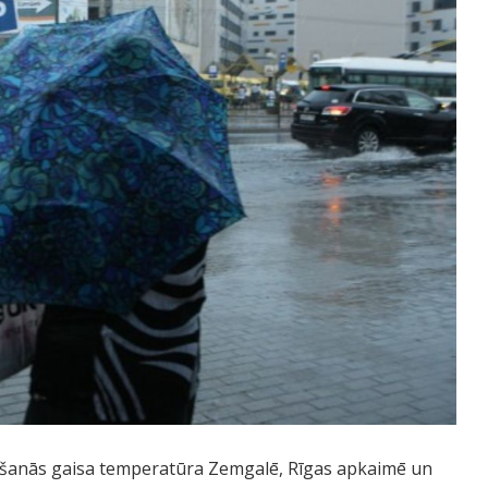
ašanās gaisa temperatūra Zemgalē, Rīgas apkaimē un