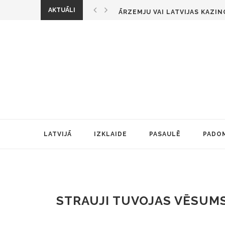
KĀPĒC SUPERDATORI DOMINĒ Š
AKTUĀLI
ĀRZEMJU VAI LATVIJAS KAZINO
IZKLAIDE UN IESPĒJAS ONLIN
KĀ ORGANIZĒT PRIVĀTAS SPO
KĀ ATPAZĪT UN IZVAIRĪTIES 
VISU LAIKU POPULĀRĀKĀS R
VEICINIET SAVU RADOŠUMU: 
POPULĀRĀKĀS E-SPORTS SPĒ
POPULĀRĀKIE IZKLAIDES VEI
KAZINO DĪLERU APSLĒPTĀ VAL
KĀPĒC SUPERDATORI DOMINĒ Š
ĀRZEMJU VAI LATVIJAS KAZINO
LATVIJĀ
IZKLAIDE
PASAULĒ
PADO
IZKLAIDE UN IESPĒJAS ONLIN
KĀ ORGANIZĒT PRIVĀTAS SPO
KĀ ATPAZĪT UN IZVAIRĪTIES 
VISU LAIKU POPULĀRĀKĀS R
VEICINIET SAVU RADOŠUMU: 
STRAUJI TUVOJAS VĒSUMS
POPULĀRĀKĀS E-SPORTS SPĒ
POPULĀRĀKIE IZKLAIDES VEI