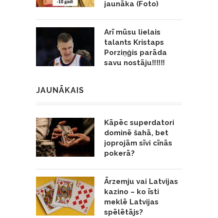
jaunāka (Foto)
Arī mūsu lielais
talants Kristaps
Porziņģis parāda
savu nostāju‼️‼️‼️
JAUNĀKAIS
Kāpēc superdatori
dominē šahā, bet
joprojām sīvi cīnās
pokerā?
Ārzemju vai Latvijas
kazino – ko īsti
meklē Latvijas
spēlētājs?