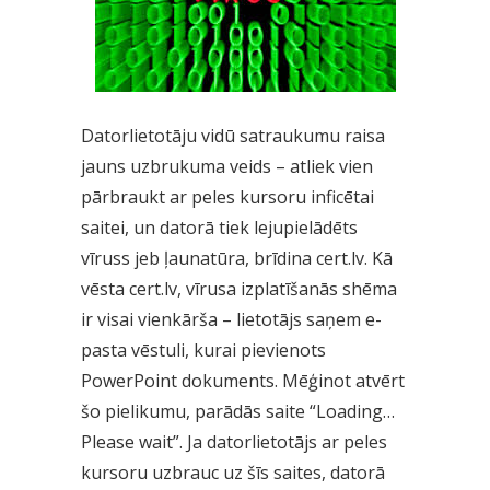
Datorlietotāju vidū satraukumu raisa
jauns uzbrukuma veids – atliek vien
pārbraukt ar peles kursoru inficētai
saitei, un datorā tiek lejupielādēts
vīruss jeb ļaunatūra, brīdina cert.lv. Kā
vēsta cert.lv, vīrusa izplatīšanās shēma
ir visai vienkārša – lietotājs saņem e-
pasta vēstuli, kurai pievienots
PowerPoint dokuments. Mēģinot atvērt
šo pielikumu, parādās saite “Loading…
Please wait”. Ja datorlietotājs ar peles
kursoru uzbrauc uz šīs saites, datorā