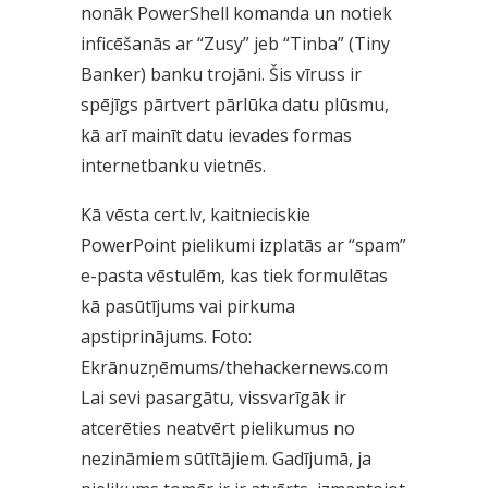
nonāk PowerShell komanda un notiek
inficēšanās ar “Zusy” jeb “Tinba” (Tiny
Banker) banku trojāni. Šis vīruss ir
spējīgs pārtvert pārlūka datu plūsmu,
kā arī mainīt datu ievades formas
internetbanku vietnēs.
Kā vēsta cert.lv, kaitnieciskie
PowerPoint pielikumi izplatās ar “spam”
e-pasta vēstulēm, kas tiek formulētas
kā pasūtījums vai pirkuma
apstiprinājums. Foto:
Ekrānuzņēmums/thehackernews.com
Lai sevi pasargātu, vissvarīgāk ir
atcerēties neatvērt pielikumus no
nezināmiem sūtītājiem. Gadījumā, ja