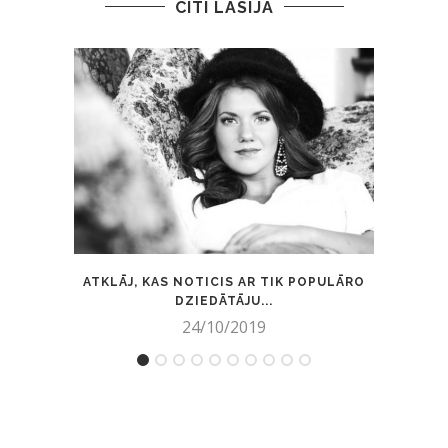
CITI LASĪJA
ATKLĀJ, KAS NOTICIS AR TIK POPULĀRO
BRĪVP
DZIEDĀTĀJU...
24/10/2019