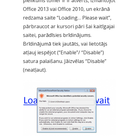
pielikums tomēr ir ir atvērts, izmantojot
Office 2013 vai Office 2010, un ekrānā
redzama saite “Loading… Please wait”,
pārbraucot ar kursori pāri šai kaitīgajai
saitei, parādīsies brīdinājums.
Brīdinājumā tiek jautāts, vai lietotājs
atļauj iespējot (“Enable”/ “Disable”)
satura palaišanu. Jāizvēlas “Disable”
(neatļaut).