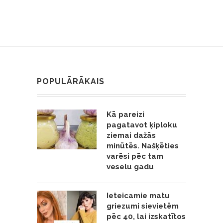
POPULĀRĀKAIS
Kā pareizi
pagatavot ķiploku
ziemai dažās
minūtēs. Našķēties
varēsi pēc tam
veselu gadu
Ieteicamie matu
griezumi sievietēm
pēc 40, lai izskatītos