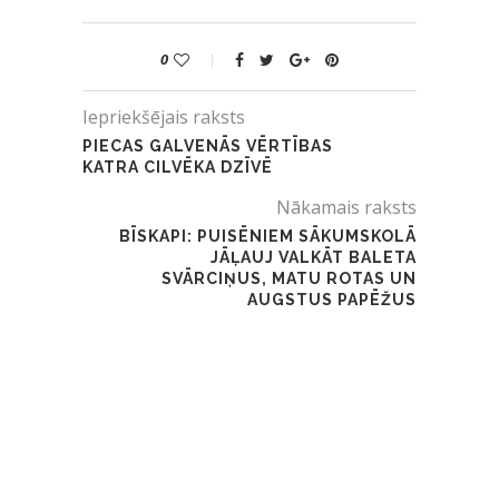
0
Iepriekšējais raksts
PIECAS GALVENĀS VĒRTĪBAS
KATRA CILVĒKA DZĪVĒ
Nākamais raksts
BĪSKAPI: PUISĒNIEM SĀKUMSKOLĀ
JĀĻAUJ VALKĀT BALETA
SVĀRCIŅUS, MATU ROTAS UN
AUGSTUS PAPĒŽUS