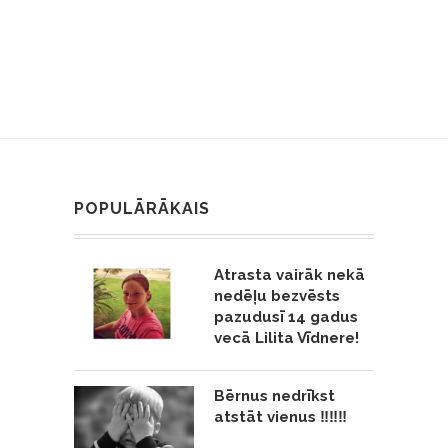
POPULĀRĀKAIS
Atrasta vairāk nekā
nedēļu bezvēsts
pazudusī 14 gadus
vecā Lilita Vīdnere!
Bērnus nedrīkst
atstāt vienus ‼️‼️‼️