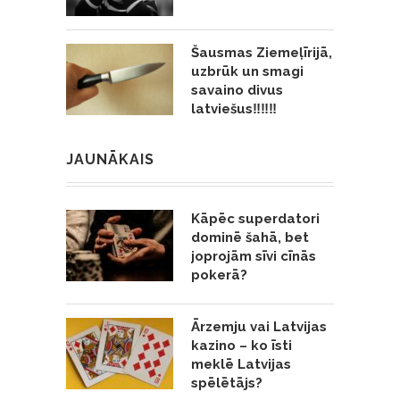
Šausmas Ziemeļīrijā,
uzbrūk un smagi
savaino divus
latviešus‼️‼️‼️
JAUNĀKAIS
Kāpēc superdatori
dominē šahā, bet
joprojām sīvi cīnās
pokerā?
Ārzemju vai Latvijas
kazino – ko īsti
meklē Latvijas
spēlētājs?