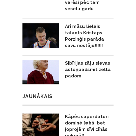
varēsi pēc tam
veselu gadu
Arī mūsu lielais
talants Kristaps
Porziņģis parāda
savu nostāju‼️‼️‼️
Sibīrijas zāļu sievas
astoņpadsmit zelta
padomi
JAUNĀKAIS
Kāpēc superdatori
dominē šahā, bet
joprojām sīvi cīnās
pokerā?