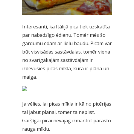
Interesanti, ka Itālijā pica tiek uzskatīta
par nabadzīgo ēdienu. Tomēr mēs šo
gardumu ēdam ar lielu baudu. Picām var
būt visvisādas sastāvdaļas, tomēr viena
no svarīgākajām sastāvdaļām ir
izdevusies picas mīkla, kura ir plāna un
maiga.
Ja vēlies, lai picas mīkla ir kā no picērijas
tai jābūt plānai, tomēr tā neplīst.
Garšīgai picai nevajag izmantot parasto
rauga mīklu.