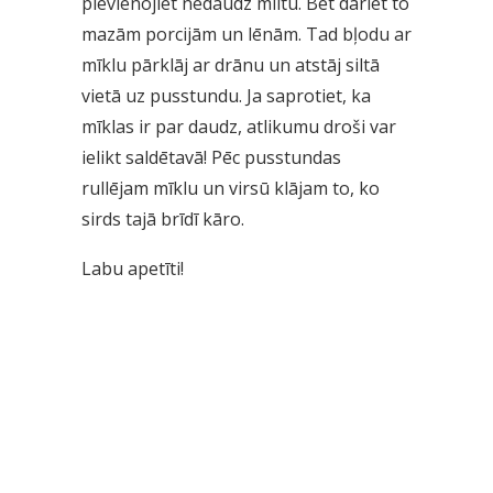
pievienojiet nedaudz miltu. Bet dariet to
mazām porcijām un lēnām. Tad bļodu ar
mīklu pārklāj ar drānu un atstāj siltā
vietā uz pusstundu. Ja saprotiet, ka
mīklas ir par daudz, atlikumu droši var
ielikt saldētavā! Pēc pusstundas
rullējam mīklu un virsū klājam to, ko
sirds tajā brīdī kāro.
Labu apetīti!