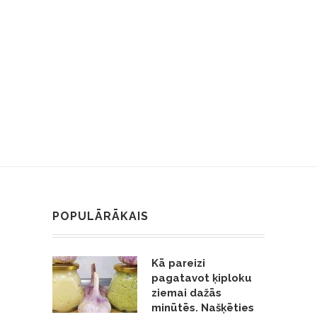
POPULĀRĀKAIS
Kā pareizi
pagatavot ķiploku
ziemai dažās
minūtēs. Našķēties