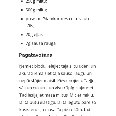
250g miltu;
500g miltu;
puse no ēdamkarotes cukura un
sāls;
20g eļļas;
7g sausā rauga.
Pagatavošana
Ņemiet bļodu, ielejiet tajā siltu ūdeni un
akurāti iemaisiet tajā sauso raugu un
nepārstājiet maisīt. Pievienojiet olīveļļu,
sāli un cukuru, un visu rūpīgi sajauciet.
Tad iesijājiet masā miltus. Mīciet mīklu,
lai tā būtu elastīga, lai tā iegūtu pareizo
kosistenci. Ja masa līp pie rokām, tad