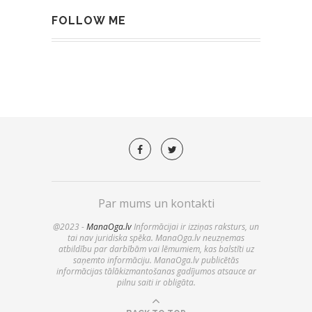
FOLLOW ME
Par mums un kontakti
@2023 -
ManaOga.lv
Informācijai ir izziņas raksturs, un
tai nav juridiska spēka. ManaOga.lv neuzņemas
atbildību par darbībām vai lēmumiem, kas balstīti uz
saņemto informāciju. ManaOga.lv publicētās
informācijas tālākizmantošanas gadījumos atsauce ar
pilnu saiti ir obligāta.