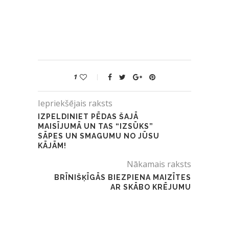
1
Iepriekšējais raksts
IZPELDINIET PĒDAS ŠAJĀ
MAISĪJUMĀ UN TAS “IZSŪKS”
SĀPES UN SMAGUMU NO JŪSU
KĀJĀM!
Nākamais raksts
BRĪNIŠĶĪGĀS BIEZPIENA MAIZĪTES
AR SKĀBO KRĒJUMU