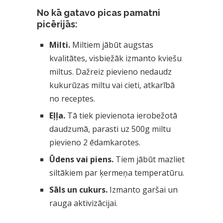
No kā gatavo picas pamatni
picērijās:
Milti.
Miltiem jābūt augstas
kvalitātes, visbiežāk izmanto kviešu
miltus. Dažreiz pievieno nedaudz
kukurūzas miltu vai cieti, atkarībā
no receptes.
Eļļa.
Tā tiek pievienota ierobežotā
daudzumā, parasti uz 500g miltu
pievieno 2 ēdamkarotes.
Ūdens vai piens.
Tiem jābūt mazliet
siltākiem par ķermeņa temperatūru.
Sāls un cukurs.
Izmanto garšai un
rauga aktivizācijai.