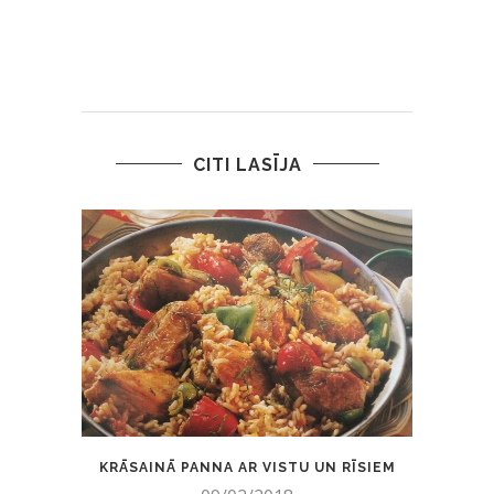
CITI LASĪJA
KRĀSAINĀ PANNA AR VISTU UN RĪSIEM
MĀJ