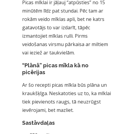
Picas mīklai ir jāļauj “atpūsties” no 15
minūtēm līdz pat stundai. Pēc tam ar
rokām veido mīklas apli, bet ne katrs
gatavotājs to var izdarīt, tāpēc
izmantojiet mīklas rulli. Pirms
veidošanas virsmu pārkaisa ar miltiem
vai ieziež ar taukvielām.
“Plānā” picas mīkla kā no
picērijas
Ar šo recepti picas mīkla būs plāna un
kraukšķīga. Neskatoties uz to, ka mīklai
tiek pievienots raugs, tā neuzrūgst
ievērojami, bet mazliet.
Sastāvdaļas