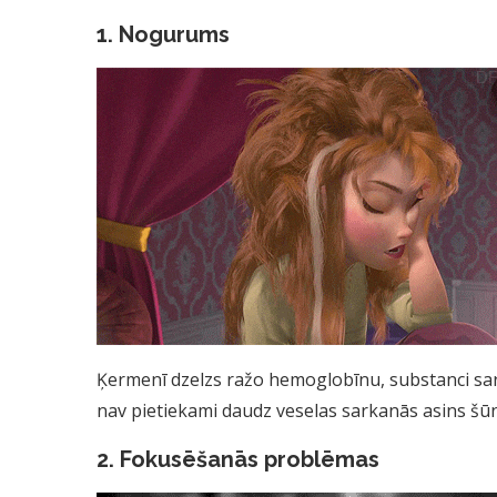
1. Nogurums
Ķermenī dzelzs ražo hemoglobīnu, substanci sar
nav pietiekami daudz veselas sarkanās asins šūna
2. Fokusēšanās problēmas