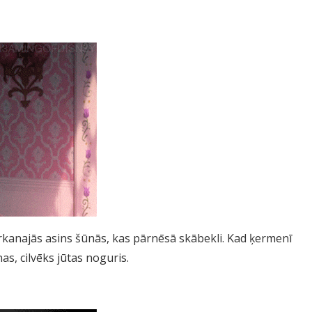
kanajās asins šūnās, kas pārnēsā skābekli. Kad ķermenī
s, cilvēks jūtas noguris.