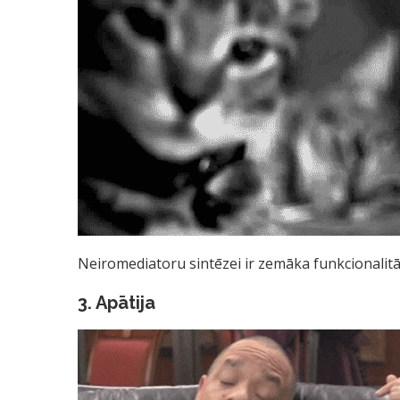
Neiromediatoru sintēzei ir zemāka funkcionalitāt
3. Apātija