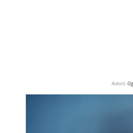
Autors:
O