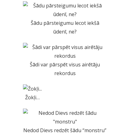
Šādu pārsteigumu lecot iekšā
ūdenī, ne?
Šādi var pārspēt visus airētāju
rekordus
Žokļi…
Nedod Dievs redzēt šādu “monstru”