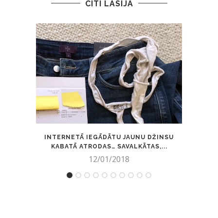
CITI LASĪJA
INTERNETĀ IEGĀDĀTU JAUNU DŽINSU
2
KABATĀ ATRODAS… SAVALKĀTAS,...
12/01/2018