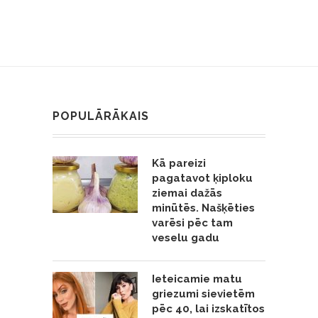
POPULĀRĀKAIS
Kā pareizi
pagatavot ķiploku
ziemai dažās
minūtēs. Našķēties
varēsi pēc tam
veselu gadu
Ieteicamie matu
griezumi sievietēm
pēc 40, lai izskatītos