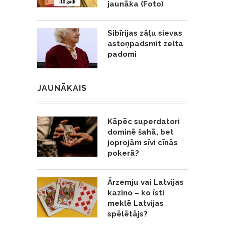
jaunāka (Foto)
Sibīrijas zāļu sievas
astoņpadsmit zelta
padomi
JAUNĀKAIS
Kāpēc superdatori
dominē šahā, bet
joprojām sīvi cīnās
pokerā?
Ārzemju vai Latvijas
kazino – ko īsti
meklē Latvijas
spēlētājs?