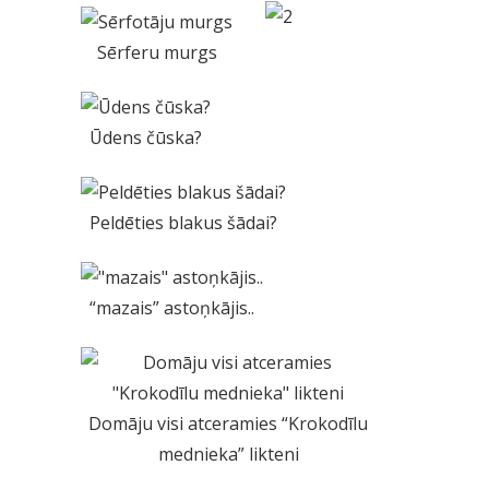
Sērferu murgs
Ūdens čūska?
Peldēties blakus šādai?
“mazais” astoņkājis..
Domāju visi atceramies “Krokodīlu
mednieka” likteni