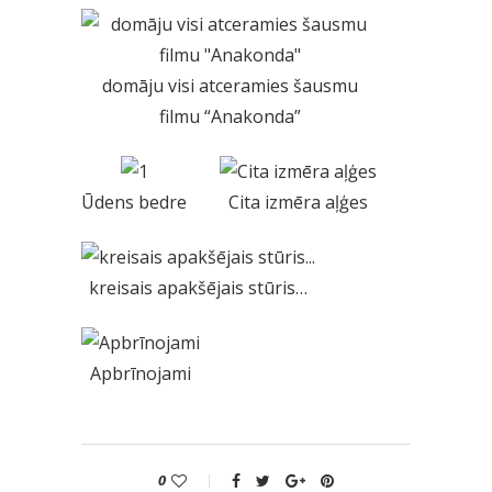
domāju visi atceramies šausmu
filmu “Anakonda”
Ūdens bedre
Cita izmēra aļģes
kreisais apakšējais stūris…
Apbrīnojami
0