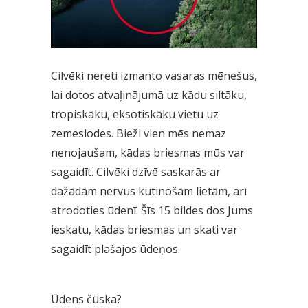
Cilvēki nereti izmanto vasaras mēnešus,
lai dotos atvaļinājumā uz kādu siltāku,
tropiskāku, eksotiskāku vietu uz
zemeslodes. Bieži vien mēs nemaz
nenojaušam, kādas briesmas mūs var
sagaidīt. Cilvēki dzīvē saskarās ar
dažādām nervus kutinošām lietām, arī
atrodoties ūdenī. Šīs 15 bildes dos Jums
ieskatu, kādas briesmas un skati var
sagaidīt plašajos ūdeņos.
Ūdens čūska?