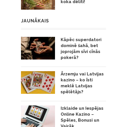
koka dēlīti!
JAUNĀKAIS
Kāpēc superdatori
dominē šahā, bet
joprojām sīvi cīnās
pokerā?
Ārzemju vai Latvijas
kazino – ko īsti
meklē Latvijas
spēlētājs?
Izklaide un Iespējas
Online Kazino –
Spēles, Bonusi un
Vairāk