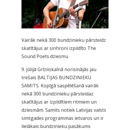
Vairāk nekā 300 bundzinieku pārsteidz
skatītājus ar sinhroni izpildīto The
Sound Poets dziesmu
9. jūlijā Grīziiņkalnā norisinājās jau
trešais BALTIJAS BUNDZINIEKU
SAMITS. Kopīgā saspēlēšanā vairāk
nekā 300 bundzinieku pārsteidaz
skatītājus ar izpildītiem ritmiem un
dziesmām. Samits notiek Latvijas valsts
simtgades programmas ietvaros un ir
lielākais bundzinieku pasākums