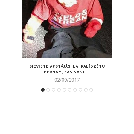
SIEVIETE APSTĀJĀS, LAI PALĪDZĒTU
EKSK
BĒRNAM, KAS NAKTĪ...
02/09/2017