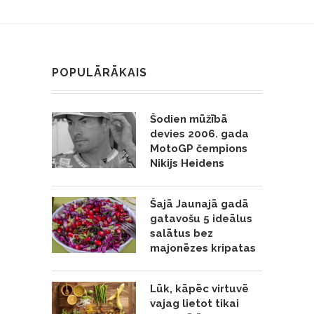
POPULĀRĀKAIS
Šodien mūžībā
devies 2006. gada
MotoGP čempions
Nikijs Heidens
Šajā Jaunajā gadā
gatavošu 5 ideālus
salātus bez
majonēzes kripatas
Lūk, kāpēc virtuvē
vajag lietot tikai