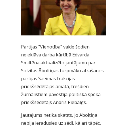
Partijas “Vienotība” valde šodien
neiekļāva darba kārtībā Edvarda
Smiltēna aktualizēto jautājumu par
Solvitas Āboltiņas turpmāko atrašanos
partijas Saeimas frakcijas
priekšsēdētājas amatā, trešdien
žurnālistiem pavēstīja politiskā spēka
priekšsēdētājs Andris Piebalgs.
Jautājums netika skatīts, jo Āboltiņa
nebija ieradusies uz sēdi, kā arī tāpēc,