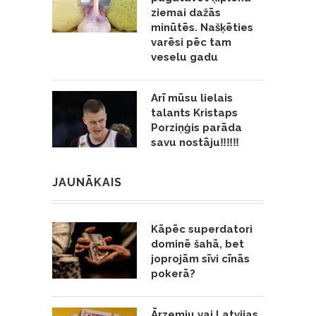
ziemai dažās
minūtēs. Našķēties
varēsi pēc tam
veselu gadu
Arī mūsu lielais
talants Kristaps
Porziņģis parāda
savu nostāju‼️‼️‼️
JAUNĀKAIS
Kāpēc superdatori
dominē šahā, bet
joprojām sīvi cīnās
pokerā?
Ārzemju vai Latvijas