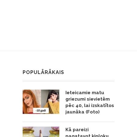
POPULĀRĀKAIS
Ieteicamie matu
griezumi sievietēm
pēc 40, lai izskatītos
jaunāka (Foto)
Kā pareizi
pagatavot ķiploku