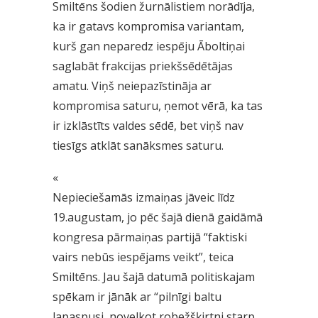
Smiltēns šodien žurnālistiem norādīja,
ka ir gatavs kompromisa variantam,
kurš gan neparedz iespēju Āboltiņai
saglabāt frakcijas priekšsēdētājas
amatu. Viņš neiepazīstināja ar
kompromisa saturu, ņemot vērā, ka tas
ir izklāstīts valdes sēdē, bet viņš nav
tiesīgs atklāt sanāksmes saturu.
«
Nepieciešamās izmaiņas jāveic līdz
19.augustam, jo pēc šajā dienā gaidāmā
kongresa pārmaiņas partijā “faktiski
vairs nebūs iespējams veikt”, teica
Smiltēns. Jau šajā datumā politiskajam
spēkam ir jānāk ar “pilnīgi baltu
lapaspusi, novelkot robežšķirtni starp