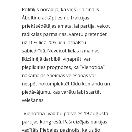
Politiķis norādīja, ka viņš ir aicinājis
Āboltiņu atkāpties no frakcijas
priekšsēdētājas amata, lai partija, veicot
radikālas pārmaiņas, varētu pretendēt
uz 10% līdz 20% lielu atbalstu
sabiedrībā. Neveicot lielas izmaiņas
līdzšinējā darbībā, viņaprāt, var
piepildīties prognozes, ka “Vienotība”
nākamajās Saeimas vēlēšanas var
nespēt nokomplektēt tādu komandu un
piedāvājumu, kas varētu labi startēt
vēlēšanās.
“Vienotība” vadību pārvēlēs 19.augustā
partijas kongresā. Pašreizējais partijas
vadītājs Piebalgs paziņojis, ka uz šo