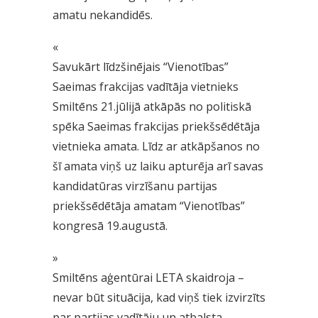
amatu nekandidēs.
«
Savukārt līdzšinējais “Vienotības”
Saeimas frakcijas vadītāja vietnieks
Smiltēns 21.jūlijā atkāpās no politiskā
spēka Saeimas frakcijas priekšsēdētāja
vietnieka amata. Līdz ar atkāpšanos no
šī amata viņš uz laiku apturēja arī savas
kandidatūras virzīšanu partijas
priekšsēdētāja amatam “Vienotības”
kongresā 19.augustā.
»
Smiltēns aģentūrai LETA skaidroja –
nevar būt situācija, kad viņš tiek izvirzīts
par partijas vadītāju un atbalsta