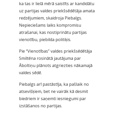
ka tas ir lielā mērā saistīts ar kandidātu
uz partijas valdes priekšsēdētāja amata
redzējumiem, skaidroja Piebalgs.
Nepieciešams laiks kompromisu
atrašanai, kas nostiprinātu partijas
vienotību, piebilda politiķis.
Pie “Vienotības” valdes priekšsēdētāja
Smiltēna rosinātā jautājuma par
Āboltiņu plānots atgriezties nākamajā
valdes sēdē.
Piebalgs arī pastāstīja, ka pašlaik no
atsevišķiem, bet ne vairāk kā desmit
biedriem ir saņemti iesniegumi par
izstāšanos no partijas.