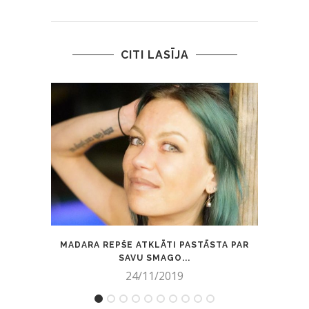
CITI LASĪJA
MADARA REPŠE ATKLĀTI PASTĀSTA PAR
FOTO
SAVU SMAGO...
24/11/2019