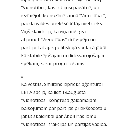
“Vienotību”, kas ir bijusi pagātnē, un
iezīmējot, ko nozīmē jaunā “Vienotība””,
pauda valdes priekšsēdētāja vietnieks.
Viņš skaidroja, ka viņa mērķis ir
atjaunot “Vienotības” rīcībspēju un
partijai Latvijas politiskajā spektrā jābūt
kā stabilizējošajam un līdzsvarojošajam
spēkam, kas ir prognozējams.
»
Kā vēstīts, Smiltēns iepriekš aģentūrai
LETA sacīja, ka līdz 19.augusta
“Vienotības” kongresā gaidāmajam
balsojumam par partijas priekšsēdētāju
jābūt skaidrībai par Āboltiņas lomu
“Vienotības” frakcijas un partijas vadībā.