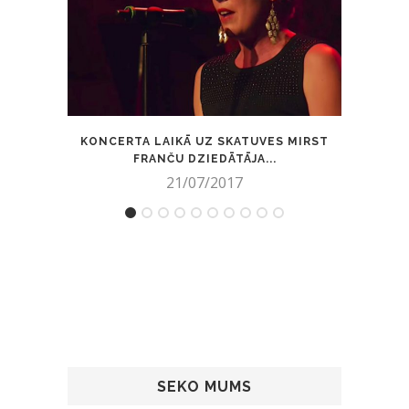
KONCERTA LAIKĀ UZ SKATUVES MIRST
OMĪT
FRANČU DZIEDĀTĀJA...
21/07/2017
SEKO MUMS