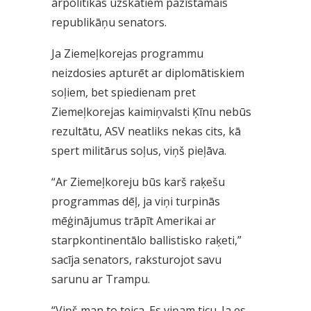
ārpolitikas uzskatiem pazīstamais
republikāņu senators.
Ja Ziemeļkorejas programmu
neizdosies apturēt ar diplomātiskiem
soļiem, bet spiedienam pret
Ziemeļkorejas kaimiņvalsti Ķīnu nebūs
rezultātu, ASV neatliks nekas cits, kā
spert militārus soļus, viņš pieļāva.
“Ar Ziemeļkoreju būs karš raķešu
programmas dēļ, ja viņi turpinās
mēģinājumus trāpīt Amerikai ar
starpkontinentālo ballistisko raķeti,”
sacīja senators, raksturojot savu
sarunu ar Trampu.
“Viņš man to teica. Es viņam ticu. Ja es