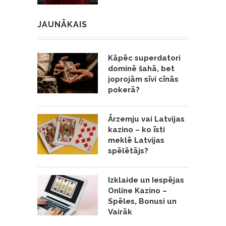
JAUNĀKAIS
Kāpēc superdatori
dominē šahā, bet
joprojām sīvi cīnās
pokerā?
Ārzemju vai Latvijas
kazino – ko īsti
meklē Latvijas
spēlētājs?
Izklaide un Iespējas
Online Kazino –
Spēles, Bonusi un
Vairāk