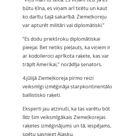
būtu Ķīna, es viņam arī ticētu un kaut
ko darītu šajā sakarībā. Ziemeļkoreju
var apturēt militāri vai diplomātiski.”
“Es dodu priekšroku diplomātiskai
pieejai. Bet netiks pieļauts, ka viņiem ir
ar kodolieroci aprīkota raķete, kas var
trāpīt Amerikai,” norādīja senators.
4.jūlijā Ziemeļkoreja pirmo reizi
veiksmīgi izmēģināja starpkontinentālo
ballistisko raķeti.
Eksperti jau atzinuši, ka tas varētu būt
līdz šim veiksmīgākais Ziemeļkorejas
raķetes izmēģinājums un tā, iespējams,
spētu sasniegt Aļasku.