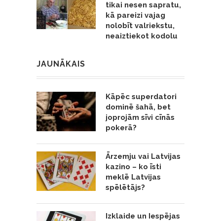
tikai nesen sapratu,
kā pareizi vajag
nolobīt valriekstu,
neaiztiekot kodolu
JAUNĀKAIS
Kāpēc superdatori
dominē šahā, bet
joprojām sīvi cīnās
pokerā?
Ārzemju vai Latvijas
kazino – ko īsti
meklē Latvijas
spēlētājs?
Izklaide un Iespējas