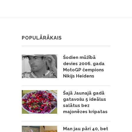
POPULĀRĀKAIS
Šodien mūžībā
devies 2006. gada
MotoGP čempions
Nikijs Heidens
Šajā Jaunajā gadā
gatavošu 5 ideālus
salātus bez
majonēzes kripatas
Man jau pāri 40, bet