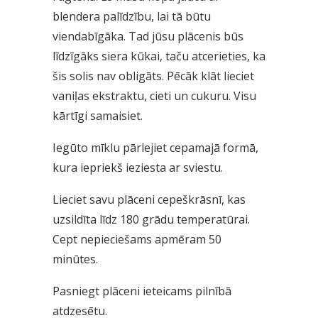
blendera palīdzību, lai tā būtu
viendabīgāka. Tad jūsu plācenis būs
līdzīgāks siera kūkai, taču atcerieties, ka
šis solis nav obligāts. Pēcāk klāt lieciet
vaniļas ekstraktu, cieti un cukuru. Visu
kārtīgi samaisiet.
Iegūto mīklu pārlejiet cepamajā formā,
kura iepriekš ieziesta ar sviestu.
Lieciet savu plāceni cepeškrāsnī, kas
uzsildīta līdz 180 grādu temperatūrai.
Cept nepieciešams apmēram 50
minūtes.
Pasniegt plāceni ieteicams pilnībā
atdzesētu.