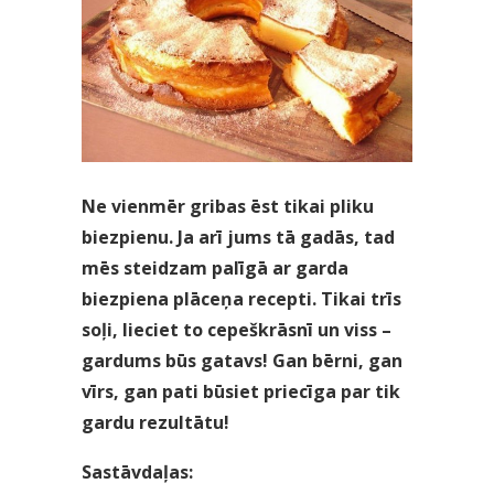
Ne vienmēr gribas ēst tikai pliku
biezpienu. Ja arī jums tā gadās, tad
mēs steidzam palīgā ar garda
biezpiena plāceņa recepti. Tikai trīs
soļi, lieciet to cepeškrāsnī un viss –
gardums būs gatavs! Gan bērni, gan
vīrs, gan pati būsiet priecīga par tik
gardu rezultātu!
Sastāvdaļas: