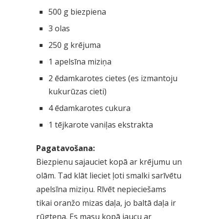
500 g biezpiena
3 olas
250 g krējuma
1 apelsīna miziņa
2 ēdamkarotes cietes (es izmantoju
kukurūzas cieti)
4 ēdamkarotes cukura
1 tējkarote vaniļas ekstrakta
Pagatavošana:
Biezpienu sajauciet kopā ar krējumu un
olām. Tad klāt lieciet ļoti smalki sarīvētu
apelsīna miziņu. Rīvēt nepieciešams
tikai oranžo mizas daļa, jo baltā daļa ir
rūgtena. Es masu kopā jaucu ar