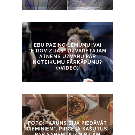
PASAULĒ
EBU PAZIŅO LĒMUMU: VAI
“EIROVĪZIJAS” UZVARĒTĀJAM
ATŅEMS UZVARU PAR
NOTEIKUMU PĀRKĀPUMU?
(+VIDEO)
LATVIJĀ
FOTO: “KAUNS BIJA PIEDĀVĀT
CIEMIŅIEM”; PIRCĒJA SAŠUTUSI
PAR SAŅEMTAJĀM PICĀM