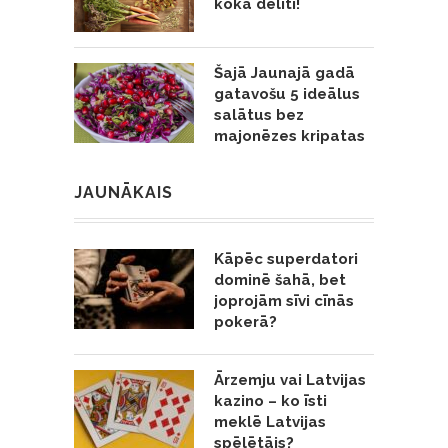
koka dēlīti!
Šajā Jaunajā gadā
gatavošu 5 ideālus
salātus bez
majonēzes kripatas
JAUNĀKAIS
Kāpēc superdatori
dominē šahā, bet
joprojām sīvi cīnās
pokerā?
Ārzemju vai Latvijas
kazino – ko īsti
meklē Latvijas
spēlētājs?