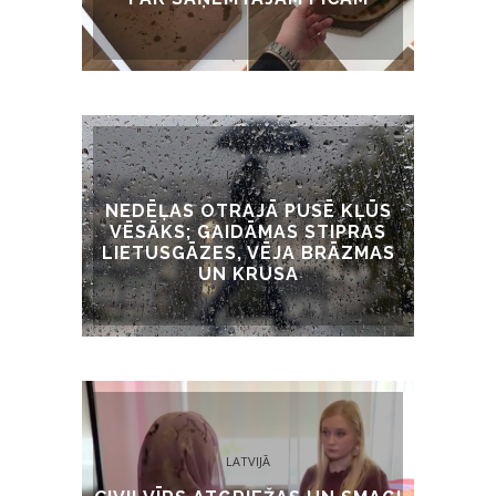
LATVIJĀ
NEDĒĻAS OTRAJĀ PUSĒ KĻŪS
VĒSĀKS; GAIDĀMAS STIPRAS
LIETUSGĀZES, VĒJA BRĀZMAS
UN KRUSA
LATVIJĀ