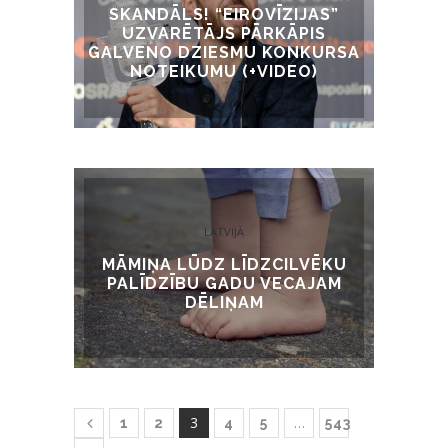
SKANDĀLS! “EIROVĪZIJAS”
UZVARĒTĀJS PĀRKĀPIS
GALVENO DZIESMU KONKURSA
NOTEIKUMU (+VIDEO)
LATVIJĀ
MĀMIŅA LŪDZ LĪDZCILVĒKU
PALĪDZĪBU GADU VECAJAM
DĒLIŅAM
3
…
1
2
4
5
543