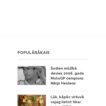
POPULĀRĀKAIS
Šodien mūžībā
devies 2006. gada
MotoGP čempions
Nikijs Heidens
Lūk, kāpēc virtuvē
vajag lietot tikai