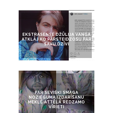
SLAVENĪBAS
EKSTRASENSE DŽŪLIJA VANGA
ATKLĀJ KO PĀRSTEIDZOŠU PAR
SAVU DZĪVI
LATVIJĀ
PAR SEVIŠĶI SMAGA
NOZIEGUMA IZDARĪŠANU
MEKLĒ ATTĒLĀ REDZAMO
VĪRIETI