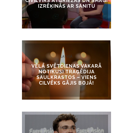
CIVILVĪRS ATGRIEŽAS UN SMAGI
IZRĒĶINĀS AR SANITU
LATVIJĀ
VĒLĀ SVĒTDIENAS VAKARĀ
NOTIKUSI TRAĢĒDIJA
SAULKRASTOS – VIENS
CILVĒKS GĀJIS BOJĀ!
PASAULĒ