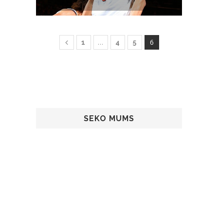
…
6
1
4
5
SEKO MUMS