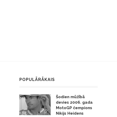
POPULĀRĀKAIS
Šodien mūžībā
devies 2006. gada
MotoGP čempions
Nikijs Heidens