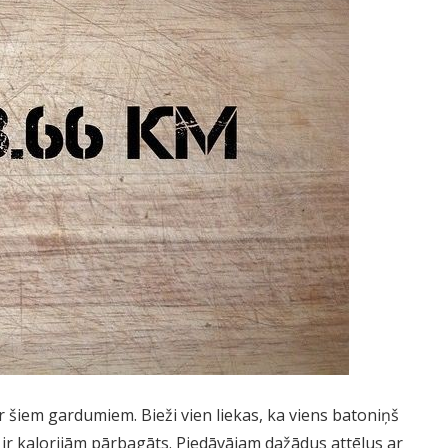
ar šiem gardumiem. Bieži vien liekas, ka viens batoniņš
š ir kalorijām pārbagāts. Piedāvājam dažādus attēlus ar