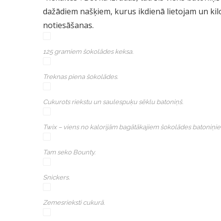
dažādiem našķiem, kurus ikdienā lietojam un kil
notiesāšanas.
125 gramiem šokolādes keksa.
Treknas piena šokolādes.
Cukurots riekstu un saulespuķu sēklu batoniņš.
Twix – viens no kalorijām bagātākajiem šokolādes batoniņi
Tam seko Bounty.
Snickers.
Zemesrieksti cukurā.