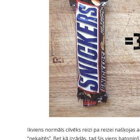
Ikviens normāls cilvēks reizi pa reizei našķojas 
“nekaitēs”. Bet kā izrādās, tad šis viens batoniņ