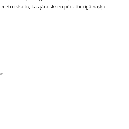
ometru skaitu, kas jānoskrien pēc attiecīgā našķa
em.