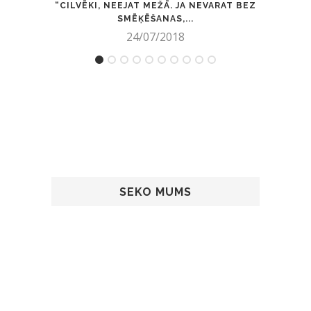
“CILVĒKI, NEEJAT MEŽĀ. JA NEVARAT BEZ
PAZ
SMĒĶĒŠANAS,...
24/07/2018
SEKO MUMS