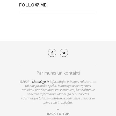
FOLLOW ME
Par mums un kontakti
@2023 -
ManaOga.lv
Informācijai ir izziņas raksturs, un
tai nav juridiska spēka. ManaOga.lv neuzņemas
atbildību par darbībām vai lēmumiem, kas balstīti uz
saņemto informāciju. ManaOga.lv publicētās
informācijas tālākizmantošanas gadījumos atsauce ar
pilnu saiti ir obligāta.
BACK TO TOP