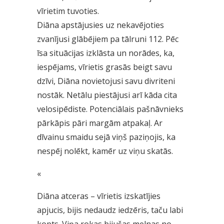
vīrietim tuvoties.
Diāna apstājusies uz nekavējoties
zvanījusi glābējiem pa tālruni 112. Pēc
īsa situācijas izklāsta un norādes, ka,
iespējams, vīrietis grasās beigt savu
dzīvi, Diāna novietojusi savu divriteni
nostāk. Netālu piestājusi arī kāda cita
velosipēdiste. Potenciālais pašnāvnieks
pārkāpis pāri margām atpakaļ. Ar
dīvainu smaidu sejā viņš paziņojis, ka
nespēj nolēkt, kamēr uz viņu skatās.
«
Diāna atceras – vīrietis izskatījies
apjucis, bijis nedaudz iedzēris, taču labi