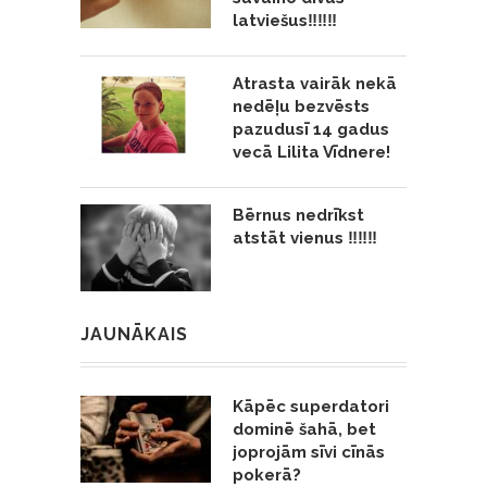
latviešus‼️‼️‼️
Atrasta vairāk nekā
nedēļu bezvēsts
pazudusī 14 gadus
vecā Lilita Vīdnere!
Bērnus nedrīkst
atstāt vienus ‼️‼️‼️
JAUNĀKAIS
Kāpēc superdatori
dominē šahā, bet
joprojām sīvi cīnās
pokerā?