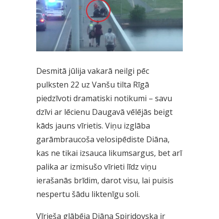
Desmitā jūlija vakarā neilgi pēc
pulksten 22 uz Vanšu tilta Rīgā
piedzīvoti dramatiski notikumi – savu
dzīvi ar lēcienu Daugavā vēlējās beigt
kāds jauns vīrietis. Viņu izglāba
garāmbraucoša velosipēdiste Diāna,
kas ne tikai izsauca likumsargus, bet arī
palika ar izmisušo vīrieti līdz viņu
ierašanās brīdim, darot visu, lai puisis
nespertu šādu liktenīgu soli.
Vīrieša glābēja Diāna Spiridovska ir