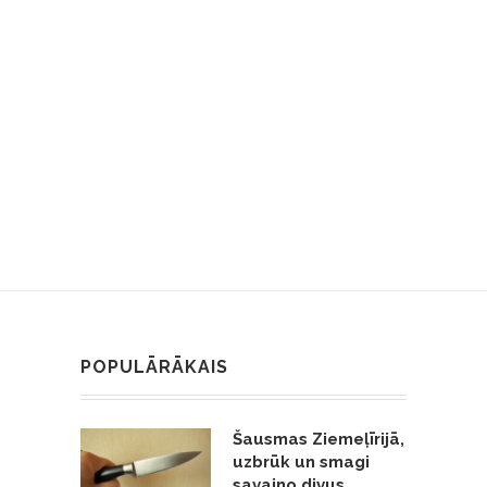
POPULĀRĀKAIS
Šausmas Ziemeļīrijā,
uzbrūk un smagi
savaino divus