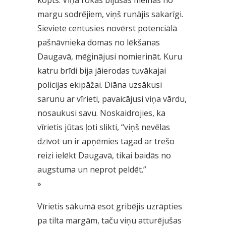
kopts. Viņa rokas bijušas melnas no
margu sodrējiem, viņš runājis sakarīgi.
Sieviete centusies novērst potenciālā
pašnāvnieka domas no lēkšanas
Daugavā, mēģinājusi nomierināt. Kuru
katru brīdi bija jāierodas tuvākajai
policijas ekipāžai. Diāna uzsākusi
sarunu ar vīrieti, pavaicājusi viņa vārdu,
nosaukusi savu. Noskaidrojies, ka
vīrietis jūtas ļoti slikti, “viņš nevēlas
dzīvot un ir apņēmies tagad ar trešo
reizi ielēkt Daugavā, tikai baidās no
augstuma un neprot peldēt.”
»
Vīrietis sākumā esot gribējis uzrāpties
pa tilta margām, taču viņu atturējušas