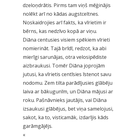
dzeloņdrātis. Pirms tam viņš mēģinājis
nolēkt arī no kādas augstceltnes.
Noskaidrojies arī fakts, ka vīrietim ir
bērns, kas nedzīvo kopā ar viņu.
Diāna centusies visiem spēkiem vīrieti
nomierināt. Tajā brīdī, redzot, ka abi
mierīgi sarunājas, otra velosipēdiste
aizbraukusi. Tomēr Diāna joprojām
jutusi, ka vīrietis centīsies īstenot savu
nodomu. Zem tilta parādījusies glābēju
laiva ar bākugunīm, un Diāna mājusi ar
roku. Pašnāvnieks jautājis, vai Diāna
izsaukusi glābējus, bet viņa samelojusi,
sakot, ka to, visticamāk, izdarījis kāds
garāmgājējs.
«