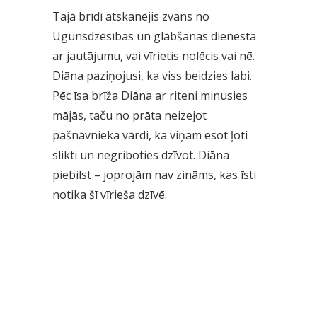
Tajā brīdī atskanējis zvans no
Ugunsdzēsības un glābšanas dienesta
ar jautājumu, vai vīrietis nolēcis vai nē.
Diāna paziņojusi, ka viss beidzies labi.
Pēc īsa brīža Diāna ar riteni minusies
mājās, taču no prāta neizejot
pašnāvnieka vārdi, ka viņam esot ļoti
slikti un negriboties dzīvot. Diāna
piebilst – joprojām nav zināms, kas īsti
notika šī vīrieša dzīvē.