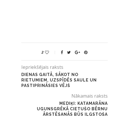
2
Iepriekšējais raksts
DIENAS GAITĀ, SĀKOT NO
RIETUMIEM, UZSPĪDĒS SAULE UN
PASTIPRINĀSIES VĒJŠ
Nākamais raksts
MEDIĶI: KATAMARĀNA
UGUNSGRĒKĀ CIETUŠO BĒRNU
ĀRSTĒŠANĀS BŪS ILGSTOŠA