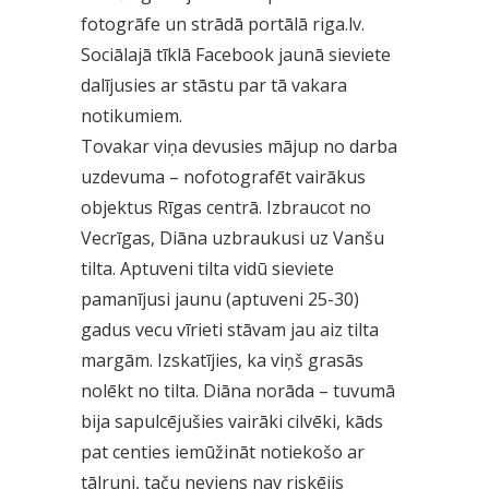
fotogrāfe un strādā portālā riga.lv.
Sociālajā tīklā Facebook jaunā sieviete
dalījusies ar stāstu par tā vakara
notikumiem.
Tovakar viņa devusies mājup no darba
uzdevuma – nofotografēt vairākus
objektus Rīgas centrā. Izbraucot no
Vecrīgas, Diāna uzbraukusi uz Vanšu
tilta. Aptuveni tilta vidū sieviete
pamanījusi jaunu (aptuveni 25-30)
gadus vecu vīrieti stāvam jau aiz tilta
margām. Izskatījies, ka viņš grasās
nolēkt no tilta. Diāna norāda – tuvumā
bija sapulcējušies vairāki cilvēki, kāds
pat centies iemūžināt notiekošo ar
tālruni, taču neviens nav riskējis