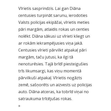
Vīrietis sasprindzis. Lai gan Diāna
centusies turpināt sarunu, ierodoties
Valsts policijas ekipāžai, vīrietis meties
pāri margām, atlaidis rokas un centies
nolēkt. Diāna sākusi uz vīrieti kliegt un
ar rokām iekrampējusies viņa jakā.
Centusies vīrieti pārvilkt atpakaļ pāri
margām, taču jutusi, ka ilgi tā
nenoturēsies. Tajā brīdī piesteigušies
trīs likumsargi, kas viņu momentā
pārvilkuši atpakaļ. Vīrietis nogāzts
zemē, sašņorēts un aizvests uz policijas
auto. Diāna atceras, ka tobrīd viņai no
satraukuma trīcējušas rokas.
»