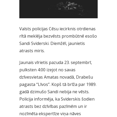
Valsts policijas Cēsu iecirknis otrdienas
rītā meklēja bezvēsts prombūtnē esošo
Sandi Sviderski. Diemžēl, jaunietis
atrasts miris.
Jaunais vīrietis pazuda 23. septembrī,
pulksten 4:00 izejot no savas
dzīvesvietas Amatas novadā, Drabešu
pagasta “Līvos”. Kopš tā brīža par 1989.
gadā dzimušo Sandi nebija ne vēsts.
Policija informēja, ka Sviderskis šodien
atrasts bez dzīvības pazīmēm un ir
nozīmēta ekspertīze viņa nāves