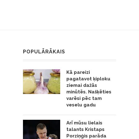
POPULĀRĀKAIS
Kā pareizi
pagatavot ķiploku
ziemai dažās
minūtēs. Našķēties
varēsi pēc tam
veselu gadu
Arī mūsu lielais
talants Kristaps
Porziņģis parāda