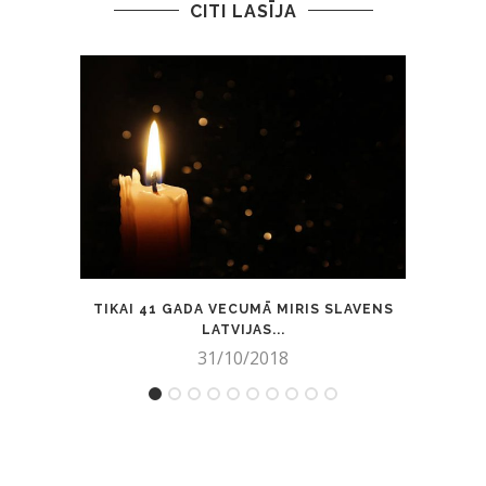
CITI LASĪJA
TIKAI 41 GADA VECUMĀ MIRIS SLAVENS
SIEVI
LATVIJAS...
31/10/2018