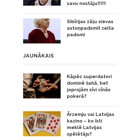
savu nostāju‼️‼️‼️
Sibīrijas zāļu sievas
astoņpadsmit zelta
padomi
JAUNĀKAIS
Kāpēc superdatori
dominē šahā, bet
joprojām sīvi cīnās
pokerā?
Ārzemju vai Latvijas
kazino – ko īsti
meklē Latvijas
spēlētājs?