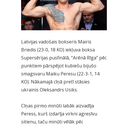
Latvijas vadošais bokseris Mairis
Briedis (23-0, 18 KO) iekļuva boksa
Supersērijas pusfinālā, “Arēnā Rīga” pēc
punktiem pārspējot kubiešu bijušo
smagsvaru Maiku Peresu (22-3-1, 14
KO). Nākamajā cīņā pretī stāsies
ukrainis Oleksandrs Usiks.
Cīņas pirmo minūti labāk aizvadīja
Peress, kurš izdarīja virkni agresīvu
sitienu, taču minūti vēlāk pēc