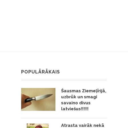
POPULĀRĀKAIS
Šausmas Ziemeļīrijā,
uzbrūk un smagi
savaino divus
latviešus‼️‼️‼️
Atrasta vairāk nekā