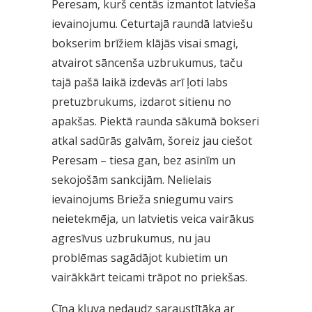
Peresam, kurš centās izmantot latvieša
ievainojumu. Ceturtajā raundā latviešu
bokserim brīžiem klājās visai smagi,
atvairot sāncenša uzbrukumus, taču
tajā pašā laikā izdevās arī ļoti labs
pretuzbrukums, izdarot sitienu no
apakšas. Piektā raunda sākumā bokseri
atkal sadūrās galvām, šoreiz jau ciešot
Peresam – tiesa gan, bez asinīm un
sekojošām sankcijām. Nelielais
ievainojums Brieža sniegumu vairs
neietekmēja, un latvietis veica vairākus
agresīvus uzbrukumus, nu jau
problēmas sagādājot kubietim un
vairākkārt teicami trāpot no priekšas.
Cīņa kļuva nedaudz saraustītāka ar