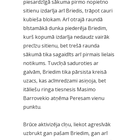
piesardzīgā sākuma pirmo nopietno
sitienu izdarīja arī Briedis, trāpot cauri
kubieša blokam. Arī otrajā raundā
bīstamākā dunka piederēja Briedim,
kurš kopumā izdarīja nedaudz vairāk
precīzu sitienu, bet trešā raunda
sākumā tika sagaidīts arī pirmais lielais
notikums. Tuvcīņā saduroties ar
galvām, Briedim tika pārsista kreisā
uzacs, kas acīmredzami asiņoja, bet
itāliešu ringa tiesnesis Masimo
Barrovekio atņēma Peresam vienu
punktu.
Brūce aktivizēja cīņu, liekot agresīvāk
uzbrukt gan pašam Briedim, gan arī