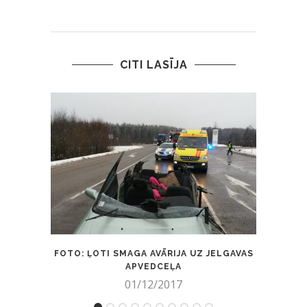
CITI LASĪJA
FOTO: ĻOTI SMAGA AVĀRIJA UZ JELGAVAS
ŠOKĒJ
APVEDCEĻA
01/12/2017