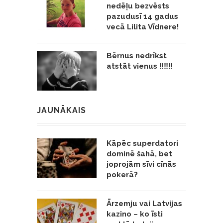
nedēļu bezvēsts
pazudusī 14 gadus
vecā Lilita Vīdnere!
Bērnus nedrīkst
atstāt vienus ‼️‼️‼️
JAUNĀKAIS
Kāpēc superdatori
dominē šahā, bet
joprojām sīvi cīnās
pokerā?
Ārzemju vai Latvijas
kazino – ko īsti