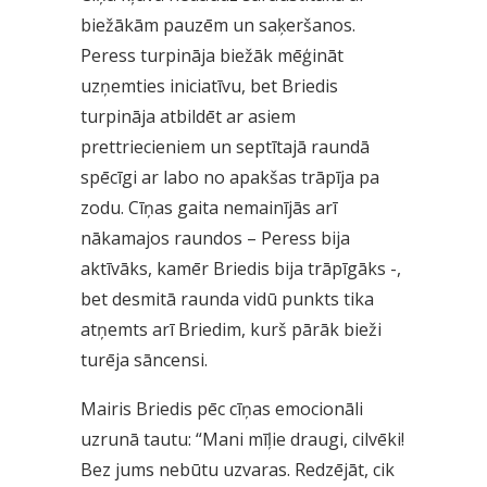
biežākām pauzēm un saķeršanos.
Peress turpināja biežāk mēģināt
uzņemties iniciatīvu, bet Briedis
turpināja atbildēt ar asiem
prettriecieniem un septītajā raundā
spēcīgi ar labo no apakšas trāpīja pa
zodu. Cīņas gaita nemainījās arī
nākamajos raundos – Peress bija
aktīvāks, kamēr Briedis bija trāpīgāks -,
bet desmitā raunda vidū punkts tika
atņemts arī Briedim, kurš pārāk bieži
turēja sāncensi.
Mairis Briedis pēc cīņas emocionāli
uzrunā tautu: “Mani mīļie draugi, cilvēki!
Bez jums nebūtu uzvaras. Redzējāt, cik