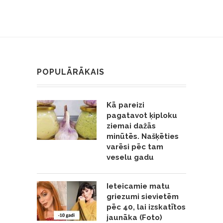
POPULĀRĀKAIS
Kā pareizi
pagatavot ķiploku
ziemai dažās
minūtēs. Našķēties
varēsi pēc tam
veselu gadu
Ieteicamie matu
griezumi sievietēm
pēc 40, lai izskatītos
jaunāka (Foto)