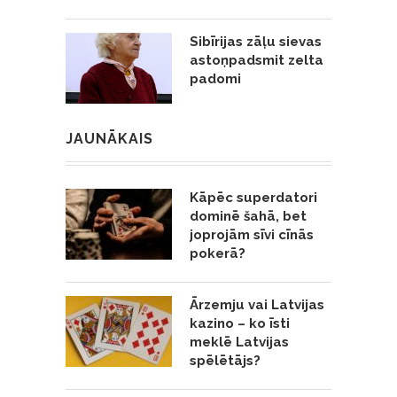
Sibīrijas zāļu sievas
astoņpadsmit zelta
padomi
JAUNĀKAIS
Kāpēc superdatori
dominē šahā, bet
joprojām sīvi cīnās
pokerā?
Ārzemju vai Latvijas
kazino – ko īsti
meklē Latvijas
spēlētājs?