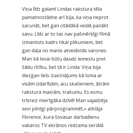
Viņa līdz galam! Lindas rakstura tēla
pamatnostādne arī bija, ka viņa neprot
sarunāt, bet gan citādākā veidā panākt
savu. Līdz ar to tas nav pašmērķīgi filmā
izmantots kadrs tikai plikumiem, bet
gan daļa no manis atveidotās varones.
Man kā Ievai būtu daudz iemeslu pret
šādu rīcību, bet tā ir Linda. Viņa bija
diezgan liels izaicinājums kā loma ar
visām izdarībām, acu skatieniem, ātrām
rakstura maiņām, trakumu. Es esmu
trīsreiz mierīgāka dzīvē! Man vajadzēja
sevi pilnīgi pārprogrammēt,» atklāja
Florence, kura šovasar darbadienu
vakaros TV ekrānos redzama seriālā