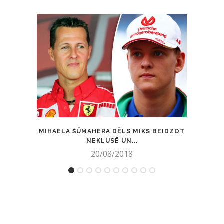
MIHAELA ŠŪMAHERA DĒLS MIKS BEIDZOT
FOTO:
NEKLUSĒ UN...
20/08/2018