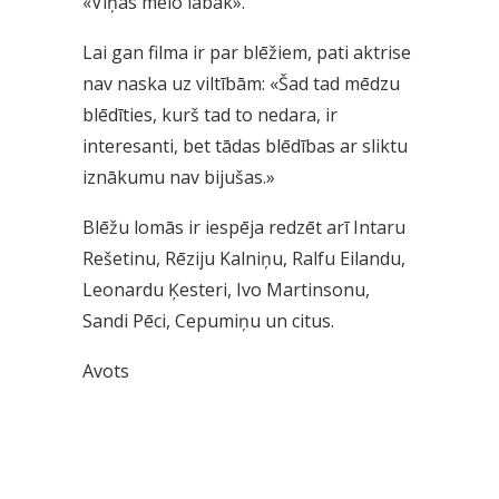
«Viņas melo labāk».
Lai gan filma ir par blēžiem, pati aktrise
nav naska uz viltībām: «Šad tad mēdzu
blēdīties, kurš tad to nedara, ir
interesanti, bet tādas blēdības ar sliktu
iznākumu nav bijušas.»
Blēžu lomās ir iespēja redzēt arī Intaru
Rešetinu, Rēziju Kalniņu, Ralfu Eilandu,
Leonardu Ķesteri, Ivo Martinsonu,
Sandi Pēci, Cepumiņu un citus.
Avots