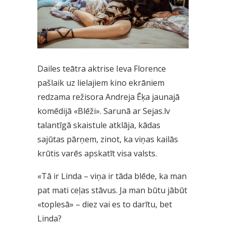
Dailes teātra aktrise Ieva Florence
pašlaik uz lielajiem kino ekrāniem
redzama režisora Andreja Ēķa jaunajā
komēdijā «Blēži». Sarunā ar Sejas.lv
talantīgā skaistule atklāja, kādas
sajūtas pārņem, zinot, ka viņas kailās
krūtis varēs apskatīt visa valsts.
«Tā ir Linda – viņa ir tāda blēde, ka man
pat mati ceļas stāvus. Ja man būtu jābūt
«toplesā» – diez vai es to darītu, bet
Linda?