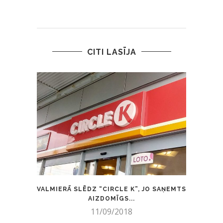
CITI LASĪJA
VALMIERĀ SLĒDZ “CIRCLE K”, JO SAŅEMTS
”NE
AIZDOMĪGS...
11/09/2018