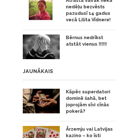
Atrasta vairāk nekā
nedēļu bezvēsts
pazudusī 14 gadus
vecā Lilita Vīdnere!
Bērnus nedrīkst
atstāt vienus ‼️‼️‼️
JAUNĀKAIS
Kāpēc superdatori
dominē šahā, bet
joprojām sīvi cīnās
pokerā?
Ārzemju vai Latvijas
kazino – ko īsti