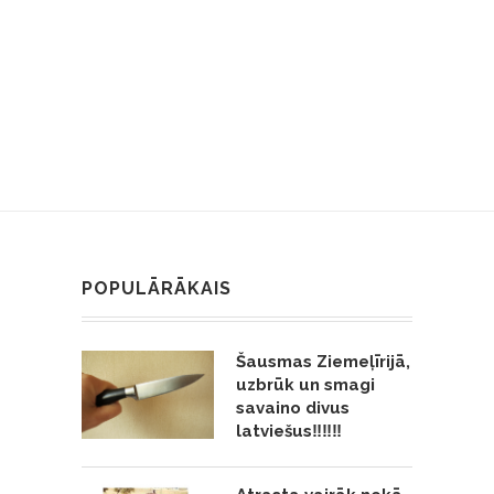
POPULĀRĀKAIS
Šausmas Ziemeļīrijā,
uzbrūk un smagi
savaino divus
latviešus‼️‼️‼️