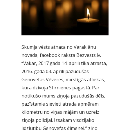
Skumja vēsts atnaca no Varakļānu
novada, facebook raksta Bezvēsts.lv.
“Vakar, 2017.gada 14. aprīlī tika atrasta,
2016. gada 03. aprīlī pazudušās
Genovefas Vēveres, mirstīgās atliekas,
kura dzīvoja Stirnienes pagastā. Par
notikušo mums ziņoja pazudušās dēls,
pazīstamie sievieti atrada apmēram
kilometru no viņas mājām un uzreiz
ziņoja policijai. Izsakām visdziļāko
līdzjūtību Genovefas ģimenei,” ziņo