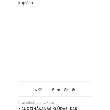
kuplāka.
0
Iepriekšējais raksts
7 AUDZINĀŠANAS KĻŪDAS, KAS