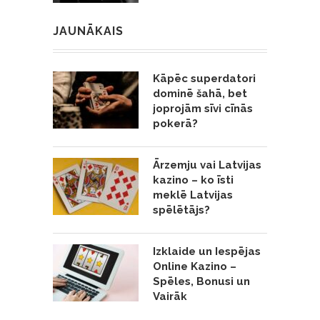
JAUNĀKAIS
Kāpēc superdatori
dominē šahā, bet
joprojām sīvi cīnās
pokerā?
Ārzemju vai Latvijas
kazino – ko īsti
meklē Latvijas
spēlētājs?
Izklaide un Iespējas
Online Kazino –
Spēles, Bonusi un
Vairāk