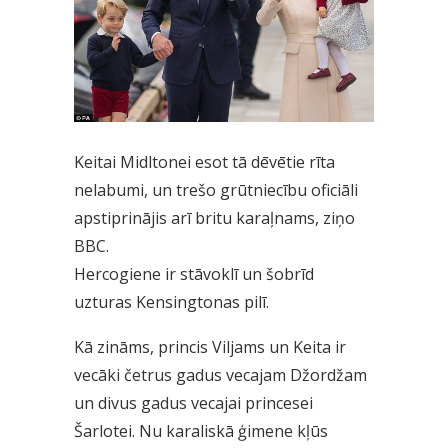
Keitai Midltonei esot tā dēvētie rīta
nelabumi, un trešo grūtniecību oficiāli
apstiprinājis arī britu karaļnams, ziņo
BBC.
Hercogiene ir stāvoklī un šobrīd
uzturas Kensingtonas pilī.
Kā zināms, princis Viljams un Keita ir
vecāki četrus gadus vecajam Džordžam
un divus gadus vecajai princesei
Šarlotei. Nu karaliskā ģimene kļūs