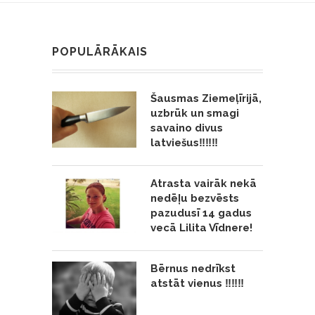
POPULĀRĀKAIS
Šausmas Ziemeļīrijā,
uzbrūk un smagi
savaino divus
latviešus‼️‼️‼️
Atrasta vairāk nekā
nedēļu bezvēsts
pazudusī 14 gadus
vecā Lilita Vīdnere!
Bērnus nedrīkst
atstāt vienus ‼️‼️‼️