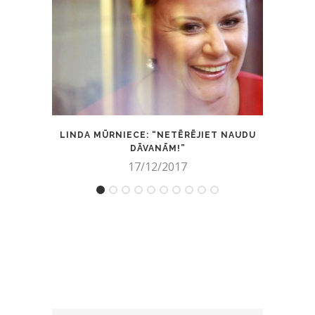
LINDA MŪRNIECE: “NETĒRĒJIET NAUDU
ŠĪ 
DĀVANĀM!”
17/12/2017