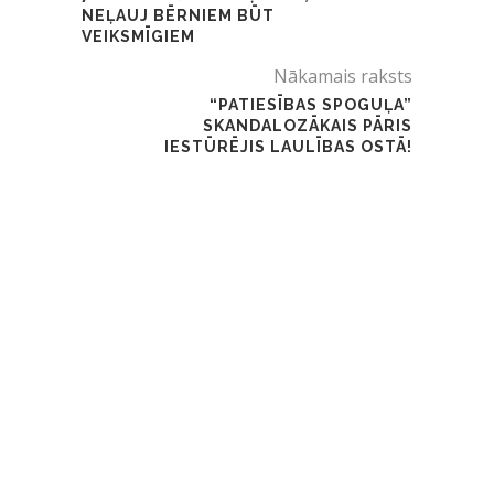
NEĻAUJ BĒRNIEM BŪT
VEIKSMĪGIEM
Nākamais raksts
“PATIESĪBAS SPOGUĻA”
SKANDALOZĀKAIS PĀRIS
IESTŪRĒJIS LAULĪBAS OSTĀ!