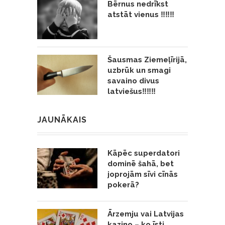
Bērnus nedrīkst
atstāt vienus ‼️‼️‼️
Šausmas Ziemeļīrijā,
uzbrūk un smagi
savaino divus
latviešus‼️‼️‼️
JAUNĀKAIS
Kāpēc superdatori
dominē šahā, bet
joprojām sīvi cīnās
pokerā?
Ārzemju vai Latvijas
kazino – ko īsti