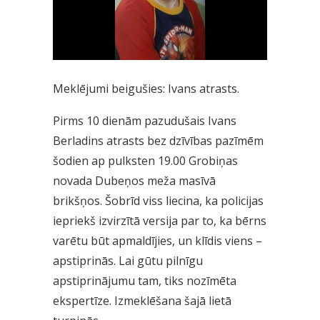
Meklējumi beigušies: Ivans atrasts.
Pirms 10 dienām pazudušais Ivans
Berladins atrasts bez dzīvības pazīmēm
šodien ap pulksten 19.00 Grobiņas
novada Dubeņos meža masīvā
brikšņos. Šobrīd viss liecina, ka policijas
iepriekš izvirzītā versija par to, ka bērns
varētu būt apmaldījies, un klīdis viens –
apstiprinās. Lai gūtu pilnīgu
apstiprinājumu tam, tiks nozīmēta
ekspertīze. Izmeklēšana šajā lietā