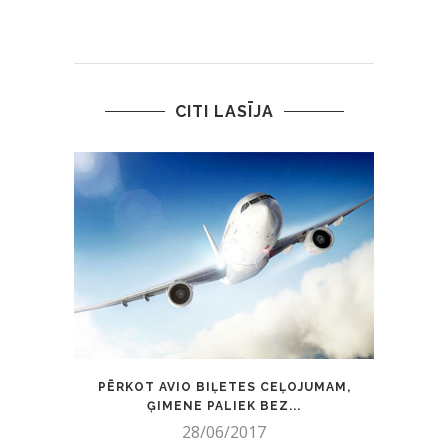
CITI LASĪJA
PĒRKOT AVIO BIĻETES CEĻOJUMAM,
NO ŠO
ĢIMENE PALIEK BEZ...
28/06/2017