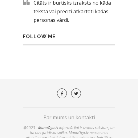
Citāts ir burtisks izraksts no kāda
teksta vai precīzi atkārtoti kādas
personas vārdi.
FOLLOW ME
Par mums un kontakti
@2023 -
ManaOga.lv
Informācijai ir izziņas raksturs, un
tai nav juridiska spēka. ManaOga.lv neuzņemas
atbildību par darbībām vai lēmumiem, kas balstīti uz