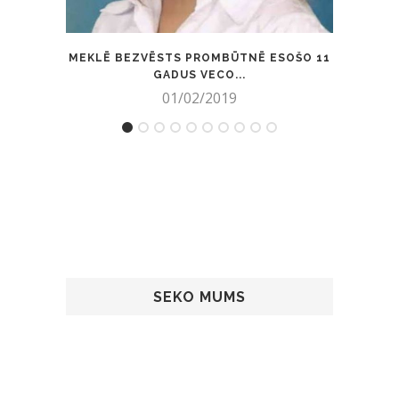
MEKLĒ BEZVĒSTS PROMBŪTNĒ ESOŠO 11
VISĀ
GADUS VECO...
01/02/2019
SEKO MUMS