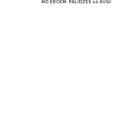
NO ĒRCĒM: PALĪDZĒS 10 AUGI