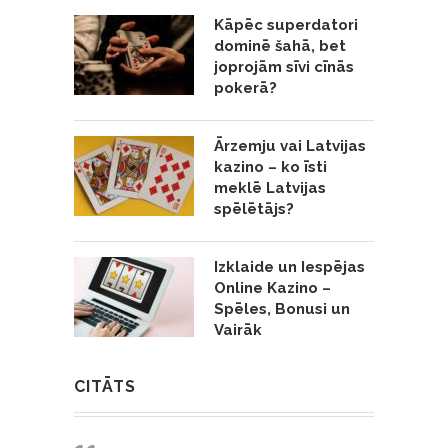
Kāpēc superdatori
dominē šahā, bet
joprojām sīvi cīnās
pokerā?
Ārzemju vai Latvijas
kazino – ko īsti
meklē Latvijas
spēlētājs?
Izklaide un Iespējas
Online Kazino –
Spēles, Bonusi un
Vairāk
CITĀTS