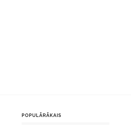
POPULĀRĀKAIS