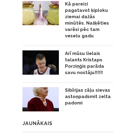
Kā pareizi
pagatavot ķiploku
ziemai dažās
minūtēs. Našķēties
varēsi pēc tam
veselu gadu
Arī mūsu lielais
talants Kristaps
Porziņģis parāda
savu nostāju‼️‼️‼️
Sibīrijas zāļu sievas
astoņpadsmit zelta
padomi
JAUNĀKAIS