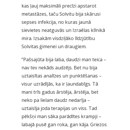
kas ļauj maksimāli precīzi apstarot
metastāzes, taču Solvitu bija skārusi
sepses infekcija, no kuras jaunā
sievietes neatguvās un Izraēlas klīnikā
mira. Izsakām visdziļāko līdzjūtību
Solvitas ģimenei un draugiem.
“Pašsajūta bija laba, daudzi man teica –
nav tev nekāds audzējs. Bet nu bija
uztaisītas analīzes un punktēšanas –
visur uzrādījās, ka ir ļaundabīgs. Tā
mani trīs gadus ārstēja, ārstēja, bet
neko pa lielam daudz nedarīja –
uztaisīja joda terapijas un viss. Tad
pēkšņi man sāka parādītes krampji –
labajā pusē gan roka, gan kāja. Griezos