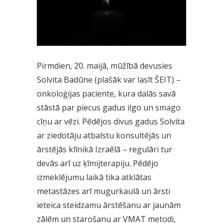
Pirmdien, 20. maijā, mūžībā devusies
Solvita Badūne (plašāk var lasīt
ŠEIT
) –
onkoloģijas paciente, kura dalās savā
stāstā par piecus gadus ilgo un smago
cīņu ar vēzi. Pēdējos divus gadus Solvita
ar ziedotāju atbalstu konsultējās un
ārstējās klīnikā Izraēlā – regulāri tur
devās arī uz ķīmijterapiju. Pēdējo
izmeklējumu laikā tika atklātas
metastāzes arī mugurkaulā un ārsti
ieteica steidzamu ārstēšanu ar jaunām
zālēm un starošanu ar VMAT metodi,