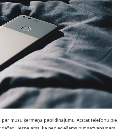
ai par mūsu ķermeņa papildinājumu. Atstāt telefonu pie
ūt dažādi. Iespējams, ka nepieciešams būt sazvanāmam