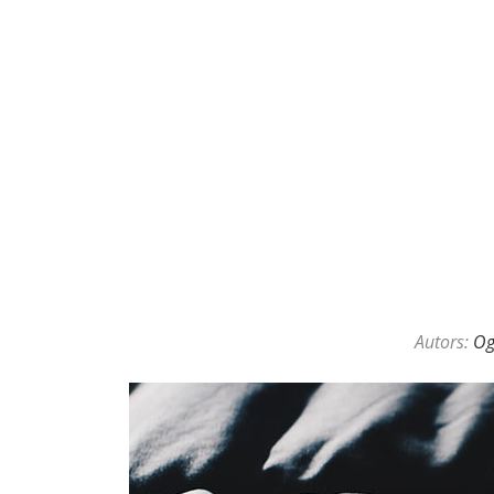
KAZINO DĪLERU APSLĒPTĀ VAL
Autors:
O