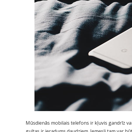
Mūsdienās mobilais telefons ir kļuvis gandrīz v
gultas ir ieradums daudziem. Iemesli tam var b