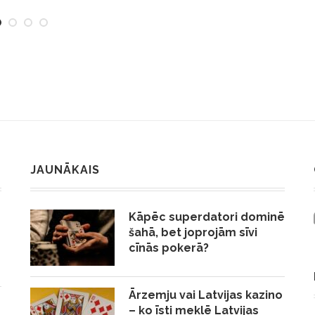
JAUNĀKAIS
Kāpēc superdatori dominē
šahā, bet joprojām sīvi
cīnās pokerā?
Ārzemju vai Latvijas kazino
– ko īsti meklē Latvijas