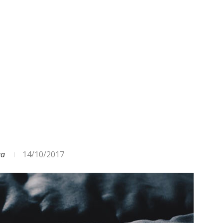
ODA – DAŽĀDI SIGNĀLI UN...
ga
14/10/2017