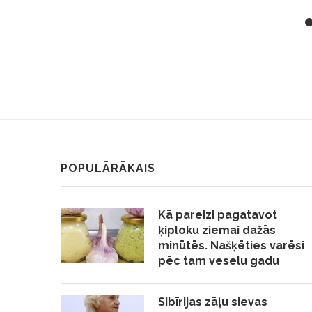
POPULĀRĀKAIS
Kā pareizi pagatavot
ķiploku ziemai dažās
minūtēs. Našķēties varēsi
pēc tam veselu gadu
Sibīrijas zāļu sievas