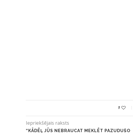
1
Iepriekšējais raksts
“KĀDĒĻ JŪS NEBRAUCAT MEKLĒT PAZUDUŠO