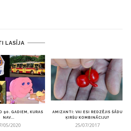
TI LASĪJA
O 90. GADIEM, KURAS
AMIZANTI: VAI ESI REDZĒJIS ŠĀDU
NAV...
ĶIRŠU KOMBINĀCIJU?
7/05/2020
25/07/2017