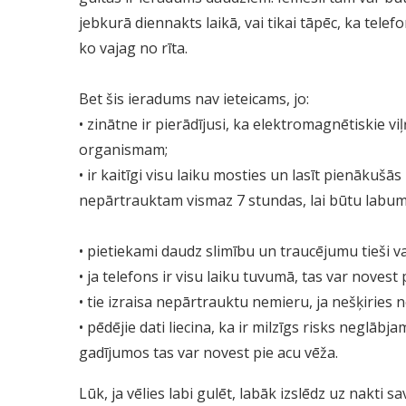
jebkurā diennakts laikā, vai tikai tāpēc, ka telef
ko vajag no rīta.
Bet šis ieradums nav ieteicams, jo:
• zinātne ir pierādījusi, ka elektromagnētiskie viļ
organismam;
• ir kaitīgi visu laiku mosties un lasīt pienākuš
nepārtrauktam vismaz 7 stundas, lai būtu labum
• pietiekami daudz slimību un traucējumu tieši va
• ja telefons ir visu laiku tuvumā, tas var novest
• tie izraisa nepārtrauktu nemieru, ja nešķiries 
• pēdējie dati liecina, ka ir milzīgs risks neglābj
gadījumos tas var novest pie acu vēža.
Lūk, ja vēlies labi gulēt, labāk izslēdz uz nakti 