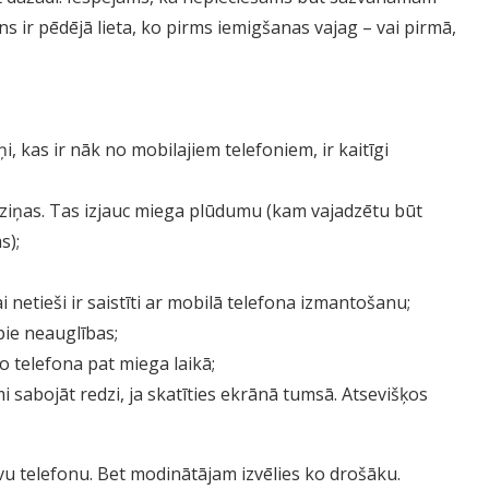
ons ir pēdējā lieta, ko pirms iemigšanas vajag – vai pirmā,
ņi, kas ir nāk no mobilajiem telefoniem, ir kaitīgi
ās ziņas. Tas izjauc miega plūdumu (kam vajadzētu būt
s);
i netieši ir saistīti ar mobilā telefona izmantošanu;
 pie neauglības;
no telefona pat miega laikā;
ami sabojāt redzi, ja skatīties ekrānā tumsā. Atsevišķos
savu telefonu. Bet modinātājam izvēlies ko drošāku.