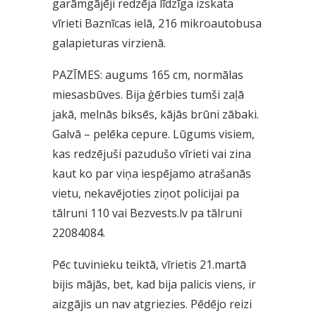
garāmgājēji redzēja līdzīga izskata
vīrieti Baznīcas ielā, 216 mikroautobusa
galapieturas virzienā.
PAZĪMES: augums 165 cm, normālas
miesasbūves. Bija ģērbies tumši zaļā
jakā, melnās biksēs, kājās brūni zābaki.
Galvā – pelēka cepure. Lūgums visiem,
kas redzējuši pazudušo vīrieti vai zina
kaut ko par viņa iespējamo atrašanās
vietu, nekavējoties ziņot policijai pa
tālruni 110 vai Bezvests.lv pa tālruni
22084084.
Pēc tuvinieku teiktā, vīrietis 21.martā
bijis mājās, bet, kad bija palicis viens, ir
aizgājis un nav atgriezies. Pēdējo reizi