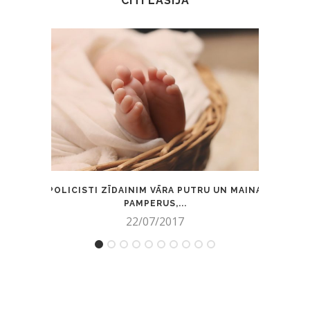
CITI LASĪJA
POLICISTI ZĪDAINIM VĀRA PUTRU UN MAINA
T
PAMPERUS,...
22/07/2017