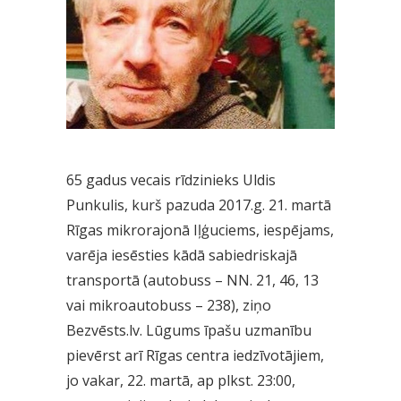
65 gadus vecais rīdzinieks Uldis
Punkulis, kurš pazuda 2017.g. 21. martā
Rīgas mikrorajonā Iļģuciems, iespējams,
varēja iesēsties kādā sabiedriskajā
transportā (autobuss – NN. 21, 46, 13
vai mikroautobuss – 238), ziņo
Bezvēsts.lv. Lūgums īpašu uzmanību
pievērst arī Rīgas centra iedzīvotājiem,
jo vakar, 22. martā, ap plkst. 23:00,