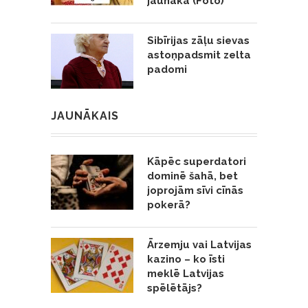
jaunāka (Foto)
Sibīrijas zāļu sievas
astoņpadsmit zelta
padomi
JAUNĀKAIS
Kāpēc superdatori
dominē šahā, bet
joprojām sīvi cīnās
pokerā?
Ārzemju vai Latvijas
kazino – ko īsti
meklē Latvijas
spēlētājs?