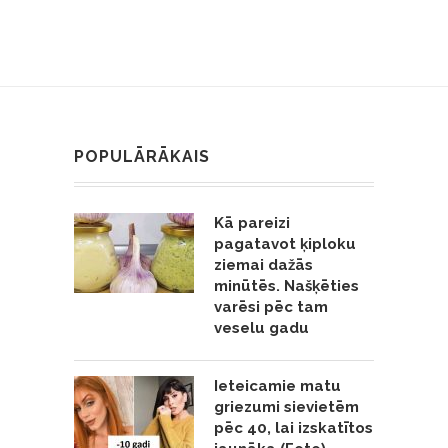
POPULĀRĀKAIS
Kā pareizi
pagatavot ķiploku
ziemai dažās
minūtēs. Našķēties
varēsi pēc tam
veselu gadu
Ieteicamie matu
griezumi sievietēm
pēc 40, lai izskatītos