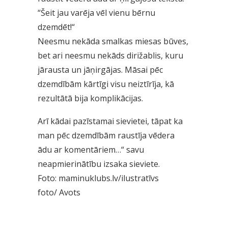
“Šeit jau varēja vēl vienu bērnu
dzemdēt!“
Neesmu nekāda smalkas miesas būves,
bet ari neesmu nekāds dirižablis, kuru
jārausta un jāņirgājas. Māsai pēc
dzemdībām kārtīgi visu neiztīrīja, kā
rezultātā bija komplikācijas.
Arī kādai pazīstamai sievietei, tāpat ka
man pēc dzemdībām raustīja vēdera
ādu ar komentāriem…“ savu
neapmierinātību izsaka sieviete.
Foto: maminuklubs.lv/ilustratīvs
foto/
Avots