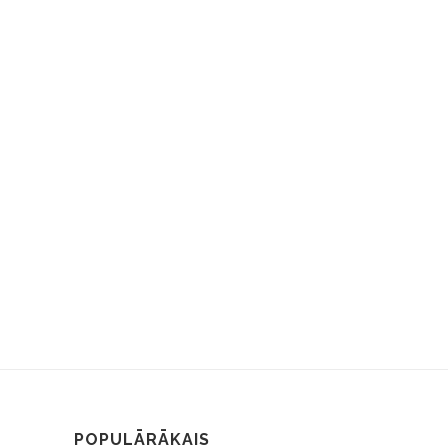
POPULĀRĀKAIS