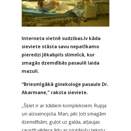
Interneta vietnē sudzibas.lv kāda
sieviete stāsta savu nepatīkamo
pieredzi Jēkabpils slimnīcā, kur
smagās dzemdībās pasaulē laida
mazuli.
“Briesmīgākā ginekoloģe pasaule Dr.
Akarmane,” raksta sieviete.
„Šķiet ir ar kādiem kompleksiem. Rupja
un aizvainojoša. Man, pēc ļoti smagām
dzemdībām, guļot uz galda, atļaujas
raustīt vēdera ādu ar ņirgājošu tekstu: