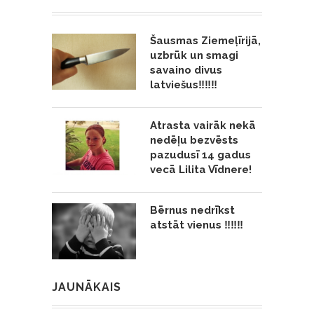
Šausmas Ziemeļīrijā,
uzbrūk un smagi
savaino divus
latviešus‼️‼️‼️
Atrasta vairāk nekā
nedēļu bezvēsts
pazudusī 14 gadus
vecā Lilita Vīdnere!
Bērnus nedrīkst
atstāt vienus ‼️‼️‼️
JAUNĀKAIS