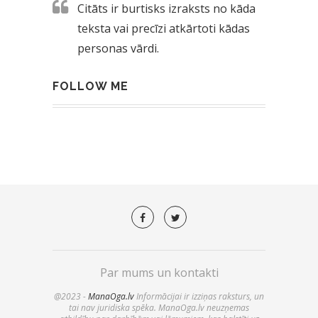
Citāts ir burtisks izraksts no kāda
teksta vai precīzi atkārtoti kādas
personas vārdi.
FOLLOW ME
Par mums un kontakti
@2023 -
ManaOga.lv
Informācijai ir izziņas raksturs, un
tai nav juridiska spēka. ManaOga.lv neuzņemas