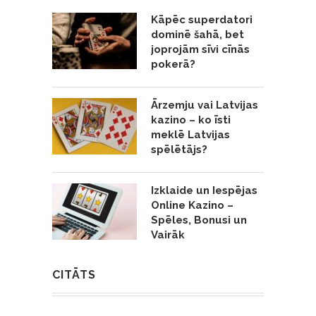
Kāpēc superdatori
dominē šahā, bet
joprojām sīvi cīnās
pokerā?
Ārzemju vai Latvijas
kazino – ko īsti
meklē Latvijas
spēlētājs?
Izklaide un Iespējas
Online Kazino –
Spēles, Bonusi un
Vairāk
CITĀTS