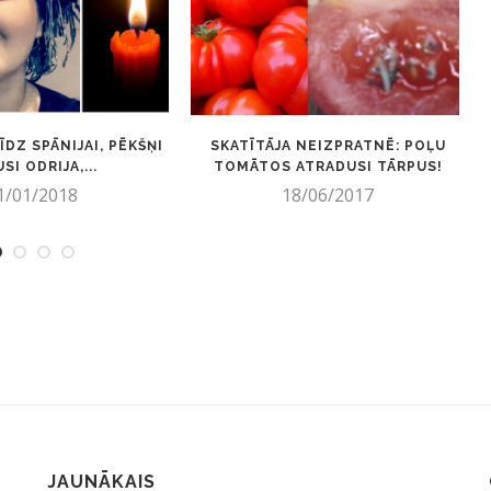
ĪDZ SPĀNIJAI, PĒKŠŅI
SKATĪTĀJA NEIZPRATNĒ: POĻU
SI ODRIJA,...
TOMĀTOS ATRADUSI TĀRPUS!
1/01/2018
18/06/2017
JAUNĀKAIS