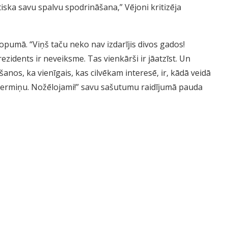
tiska savu spalvu spodrināšana,” Vējoni kritizēja
opumā. “Viņš taču neko nav izdarījis divos gados!
ezidents ir neveiksme. Tas vienkārši ir jāatzīst. Un
šanos, ka vienīgais, kas cilvēkam interesē, ir, kādā veidā
 termiņu. Nožēlojami!” savu sašutumu raidījumā pauda