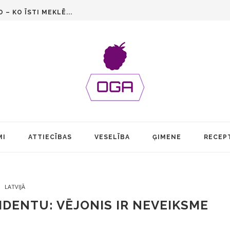
AHĀ, BET JOPROJĀM SĪVI CĪNĀS...
 – KO ĪSTI MEKLĒ...
E KAZINO – SPĒLES, BONUSI...
RTA LIKMJU SPĒLES AR DRAUGIEM
NO VILTUS ZIŅĀM?
EKLĀMAS
PADOMI INOVATĪVU IDEJU ROSINĀŠANAI
LES PASAULĒ
DI MŪSDIENĀS
ODA – DAŽĀDI SIGNĀLI UN...
AHĀ, BET JOPROJĀM SĪVI CĪNĀS...
 – KO ĪSTI MEKLĒ...
MI
ATTIECĪBAS
VESELĪBA
ĢIMENE
RECEP
E KAZINO – SPĒLES, BONUSI...
RTA LIKMJU SPĒLES AR DRAUGIEM
NO VILTUS ZIŅĀM?
EKLĀMAS
LATVIJĀ
PADOMI INOVATĪVU IDEJU ROSINĀŠANAI
IDENTU: VĒJONIS IR NEVEIKSME
LES PASAULĒ
DI MŪSDIENĀS