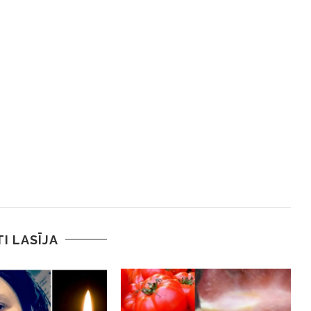
TI LASĪJA