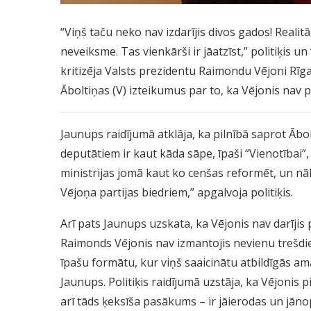
“Viņš taču neko nav izdarījis divos gados! Realit
neveiksme. Tas vienkārši ir jāatzīst,” politiķis 
kritizēja Valsts prezidentu Raimondu Vējoni Rīg
Āboltiņas (V) izteikumus par to, ka Vējonis nav 
Jaunups raidījumā atklāja, ka pilnībā saprot Ābo
deputātiem ir kaut kāda sāpe, īpaši “Vienotībai”,
ministrijas jomā kaut ko cenšas reformēt, un n
Vējoņa partijas biedriem,” apgalvoja politiķis.
Arī pats Jaunups uzskata, ka Vējonis nav darījis
Raimonds Vējonis nav izmantojis nevienu trešdie
īpašu formātu, kur viņš saaicinātu atbildīgās a
Jaunups. Politiķis raidījumā uzstāja, ka Vējonis
arī tāds ķeksīša pasākums – ir jāierodas un jān