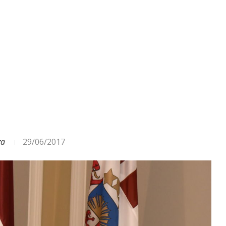
ODA – DAŽĀDI SIGNĀLI UN...
ga
29/06/2017