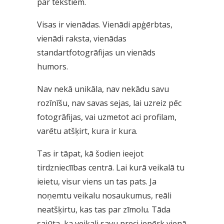
par tekstiem.
Visas ir vienādas. Vienādi apģērbtas,
vienādi raksta, vienādas
standartfotogrāfijas un vienāds
humors.
Nav nekā unikāla, nav nekādu savu
rozīnīšu, nav savas sejas, lai uzreiz pēc
fotogrāfijas, vai uzmetot aci profilam,
varētu atšķirt, kura ir kura.
Tas ir tāpat, kā šodien ieejot
tirdzniecīības centrā. Lai kurā veikalā tu
ieietu, visur viens un tas pats. Ja
noņemtu veikalu nosaukumus, reāli
neatšķirtu, kas tas par zīmolu. Tāda
sajūta, ka veikali savu preci iepērk vienā