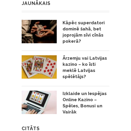
JAUNĀKAIS
Kāpēc superdatori
dominē šahā, bet
joprojām sīvi cīnās
pokerā?
Ārzemju vai Latvijas
kazino – ko īsti
meklē Latvijas
spēlētājs?
Izklaide un Iespējas
Online Kazino –
Spēles, Bonusi un
Vairāk
CITĀTS