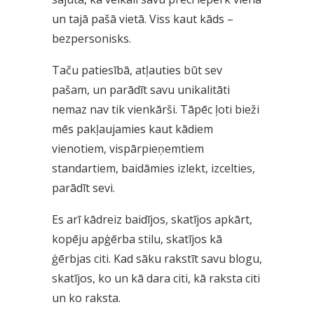
un tajā pašā vietā. Viss kaut kāds –
bezpersonisks.
Taču patiesībā, atļauties būt sev
pašam, un parādīt savu unikalitāti
nemaz nav tik vienkārši. Tāpēc ļoti bieži
mēs pakļaujamies kaut kādiem
vienotiem, vispārpieņemtiem
standartiem, baidāmies izlekt, izcelties,
parādīt sevi.
Es arī kādreiz baidījos, skatījos apkārt,
kopēju apģērba stilu, skatījos kā
ģērbjas citi. Kad sāku rakstīt savu blogu,
skatījos, ko un kā dara citi, kā raksta citi
un ko raksta.