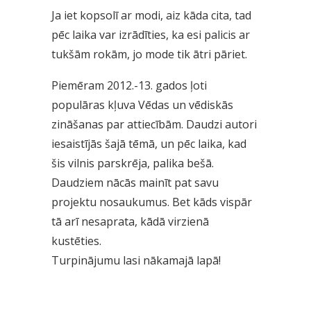
Ja iet kopsolī ar modi, aiz kāda cita, tad
pēc laika var izrādīties, ka esi palicis ar
tukšām rokām, jo mode tik ātri pāriet.
Piemēram 2012.-13. gados ļoti
populāras kļuva Vēdas un vēdiskās
zināšanas par attiecībām. Daudzi autori
iesaistījās šajā tēmā, un pēc laika, kad
šis vilnis parskrēja, palika bešā.
Daudziem nācās mainīt pat savu
projektu nosaukumus. Bet kāds vispār
tā arī nesaprata, kādā virzienā
kustēties.
Turpinājumu lasi nākamajā lapā!