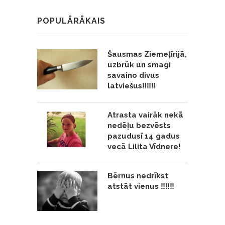
POPULĀRĀKAIS
Šausmas Ziemeļīrijā,
uzbrūk un smagi
savaino divus
latviešus‼️‼️‼️
Atrasta vairāk nekā
nedēļu bezvēsts
pazudusī 14 gadus
vecā Lilita Vīdnere!
Bērnus nedrīkst
atstāt vienus ‼️‼️‼️