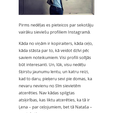
Pirms nedēļas es pieteicos par sekotāju
vairāku sieviešu profiliem Instagramā.
Kāda no viņām ir kopiraiters, kāda ceļo,
kāda stāsta par to, kā veidot dzīvi pēc
saviem noteikumiem. Visi profili solījās
būt interesanti. Un, lūk, visu nedēļu
šķirstu jaunumu lentu, un katru reizi,
kad to daru, pieķeru sevi pie domas, ka
nevaru nevienu no šīm sievietēm
atcerēties. Nav kādas spilgtas
atsķirības, kas liktu atcerēties, ka tā ir
Ļena – par ceļojumiem, bet tā Nataša –