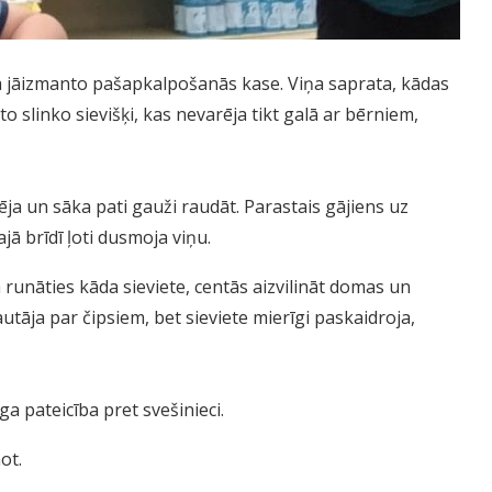
jāizmanto pašapkalpošanās kase. Viņa saprata, kādas
 to slinko sievišķi, kas nevarēja tikt galā ar bērniem,
ēja un sāka pati gauži raudāt. Parastais gājiens uz
jā brīdī ļoti dusmoja viņu.
runāties kāda sieviete, centās aizvilināt domas un
utāja par čipsiem, bet sieviete mierīgi paskaidroja,
īga pateicība pret svešinieci.
ot.