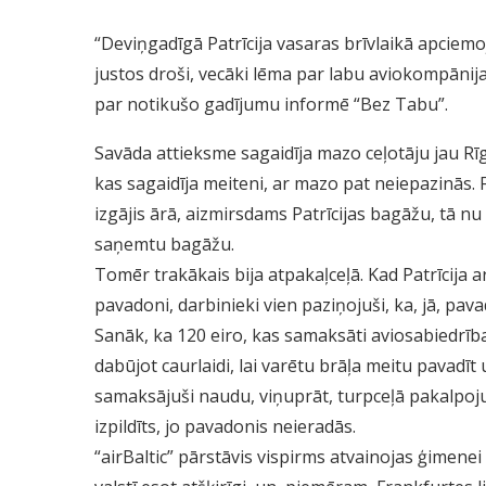
“Deviņgadīgā Patrīcija vasaras brīvlaikā apciemoj
justos droši, vecāki lēma par labu aviokompān
par notikušo gadījumu informē “Bez Tabu”.
Savāda attieksme sagaidīja mazo ceļotāju jau Rīga
kas sagaidīja meiteni, ar mazo pat neiepazinās. Fr
izgājis ārā, aizmirsdams Patrīcijas bagāžu, tā nu 
saņemtu bagāžu.
Tomēr trakākais bija atpakaļceļā. Kad Patrīcija ar
pavadoni, darbinieki vien paziņojuši, ka, jā, pav
Sanāk, ka 120 eiro, kas samaksāti aviosabiedrībai
dabūjot caurlaidi, lai varētu brāļa meitu pavadīt 
samaksājuši naudu, viņuprāt, turpceļā pakalpojums
izpildīts, jo pavadonis neieradās.
“airBaltic” pārstāvis vispirms atvainojas ģimenei