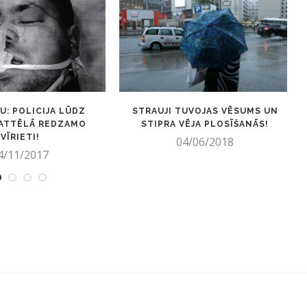
: POLICIJA LŪDZ
STRAUJI TUVOJAS VĒSUMS UN
 ATTĒLĀ REDZAMO
STIPRA VĒJA PLOSĪŠANĀS!
VĪRIETI!
04/06/2018
4/11/2017