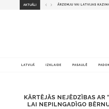
ĀRZEMJU VAI LATVIJAS KAZIN
AKTUĀLI
IZKLAIDE UN IESPĒJAS ONLIN
KĀ ORGANIZĒT PRIVĀTAS SP
KĀ ATPAZĪT UN IZVAIRĪTIES
VISU LAIKU POPULĀRĀKĀS R
VEICINIET SAVU RADOŠUMU: 
POPULĀRĀKĀS E-SPORTS SP
POPULĀRĀKIE IZKLAIDES VE
KAZINO DĪLERU APSLĒPTĀ VA
KĀPĒC SUPERDATORI DOMINĒ 
ĀRZEMJU VAI LATVIJAS KAZIN
IZKLAIDE UN IESPĒJAS ONLIN
LATVIJĀ
IZKLAIDE
PASAULĒ
PADO
KĀ ORGANIZĒT PRIVĀTAS SP
KĀ ATPAZĪT UN IZVAIRĪTIES
VISU LAIKU POPULĀRĀKĀS R
VEICINIET SAVU RADOŠUMU: 
POPULĀRĀKĀS E-SPORTS SP
KĀRTĒJĀS NEJĒDZĪBAS AR “
POPULĀRĀKIE IZKLAIDES VE
LAI NEPILNGADĪGO BĒRNU
KAZINO DĪLERU APSLĒPTĀ VA