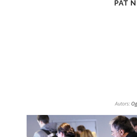
PAT N
Autors:
O