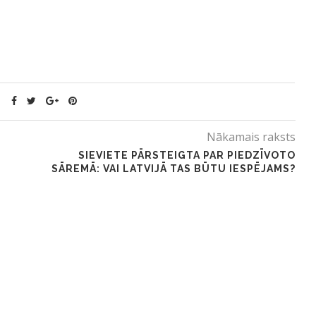
Nākamais raksts
SIEVIETE PĀRSTEIGTA PAR PIEDZĪVOTO
SĀREMĀ: VAI LATVIJĀ TAS BŪTU IESPĒJAMS?